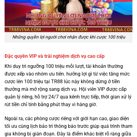
Những quyền lợi người chơi nhận được khi cược 100 triệu
Đặc quyền VIP và trải nghiệm dịch vụ cao cấp
Khi duy trì ngưỡng 100 triệu mỗi lượt, tài khoản thường
được xếp vào nhóm ưu tiên. hưởng lợi gì từ việc tăng mức
cược lên 100 triệu tại TR88 lúc này không dừng ở tiền
thưởng mà mở rộng sang dịch vụ. Hội viên VIP được cấp
quản lý riêng, hỗ trợ 24/7 qua kênh trực tiếp, thời gian xử lý
rút tiền chỉ tính bằng phút thay vì hàng giờ.
Ngoài ra, các phòng cược riêng với giới hạn cao, giao diện
tối ưu cùng lịch bảo trì thông báo trước giúp quá trình tham
gia không bị gián đoạn. Đây là điểm khác biệt rõ ràng giữa