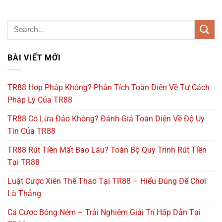
BÀI VIẾT MỚI
TR88 Hợp Pháp Không? Phân Tích Toàn Diện Về Tư Cách
Pháp Lý Của TR88
TR88 Có Lừa Đảo Không? Đánh Giá Toàn Diện Về Độ Uy
Tín Của TR88
TR88 Rút Tiền Mất Bao Lâu? Toàn Bộ Quy Trình Rút Tiền
Tại TR88
Luật Cược Xiên Thể Thao Tại TR88 – Hiểu Đúng Để Chơi
Là Thắng
Cá Cược Bóng Ném – Trải Nghiệm Giải Trí Hấp Dẫn Tại