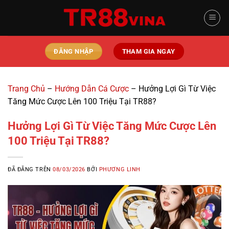
Chuyển
đến
nội
dung
ĐĂNG NHẬP
THAM GIA NGAY
Trang Chủ
–
Hướng Dẫn Cá Cược
–
Hưởng Lợi Gì Từ Việc
Tăng Mức Cược Lên 100 Triệu Tại TR88?
Hưởng Lợi Gì Từ Việc Tăng Mức Cược Lên
100 Triệu Tại TR88?
ĐÃ ĐĂNG TRÊN
08/03/2026
BỞI
PHƯƠNG LINH