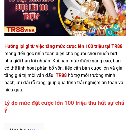
Hưởng lợi gì từ việc tăng mức cược lên 100 triệu tại TR88
mang đến góc nhìn toàn diện cho người chơi muốn bứt
phá giới hạn lợi nhuận. Khi hạn mức được nâng cao, bạn
có thể linh hoạt phân bổ vốn, tiếp cận bàn cược lớn và gia
tăng giá trị mỗi ván đấu.
TR88
hỗ trợ môi trường minh
bạch, ưu đãi rõ ràng, giúp quá trình trải nghiệm an toàn và
hiệu quả.
Lý do mức đặt cược lớn 100 triệu thu hút sự chú
ý