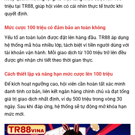
triệu tại TR88, giúp hội viên có cái nhìn thực tế trước khi
quyết định.
Mức cược 100 triệu có đảm bảo an toàn không
Yếu tố an toàn luôn được đặt lên hàng đầu. TR88 áp dụng
hệ thống mã hóa nhiều lớp, tách biệt ví tiền người dùng với
tài khoản vận hành. Mỗi giao dịch từ 100 triệu trở lên đều
được ghi nhận chi tiết theo thời gian thực.
Cách thiết lập và nâng hạn mức cược lên 100 triệu
Để kích hoạt ngưỡng cao, hội viên cần hoàn tất xác minh
danh tính cơ bản, liên kết ngân hàng chính chủ và đạt tổng
giá trị giao dịch nhất định, ví dụ 500 triệu trong vòng 30
ngày. Sau khi đáp ứng, hệ thống sẽ tự động mở khóa hạn
mức mới.