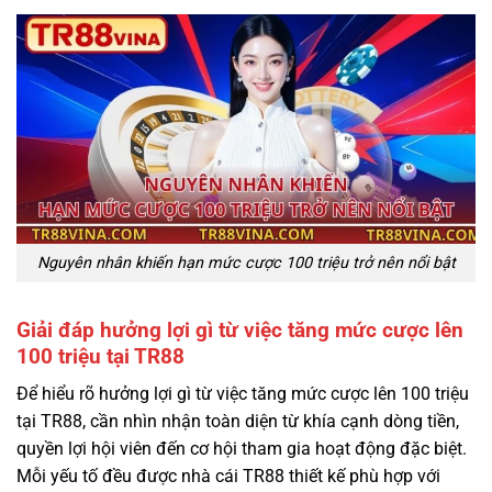
Nguyên nhân khiến hạn mức cược 100 triệu trở nên nổi bật
Giải đáp hưởng lợi gì từ việc tăng mức cược lên
100 triệu tại TR88
Để hiểu rõ hưởng lợi gì từ việc tăng mức cược lên 100 triệu
tại TR88, cần nhìn nhận toàn diện từ khía cạnh dòng tiền,
quyền lợi hội viên đến cơ hội tham gia hoạt động đặc biệt.
Mỗi yếu tố đều được nhà cái TR88 thiết kế phù hợp với