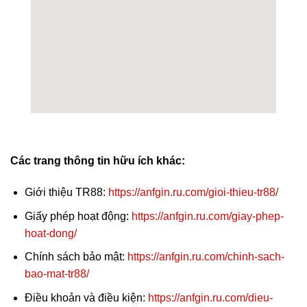
Các trang thông tin hữu ích khác:
Giới thiệu TR88:
https://anfgin.ru.com/gioi-thieu-tr88/
Giấy phép hoạt động:
https://anfgin.ru.com/giay-phep-
hoat-dong/
Chính sách bảo mật:
https://anfgin.ru.com/chinh-sach-
bao-mat-tr88/
Điều khoản và điều kiện:
https://anfgin.ru.com/dieu-