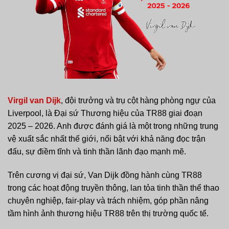
Virgil van Dijk
, đội trưởng và trụ cột hàng phòng ngự của
Liverpool, là Đại sứ Thương hiệu của TR88 giai đoạn
2025 – 2026. Anh được đánh giá là một trong những trung
vệ xuất sắc nhất thế giới, nổi bật với khả năng đọc trận
đấu, sự điềm tĩnh và tinh thần lãnh đạo mạnh mẽ.
Trên cương vị đại sứ, Van Dijk đồng hành cùng TR88
trong các hoạt động truyền thông, lan tỏa tinh thần thể thao
chuyên nghiệp, fair-play và trách nhiệm, góp phần nâng
tầm hình ảnh thương hiệu TR88 trên thị trường quốc tế.