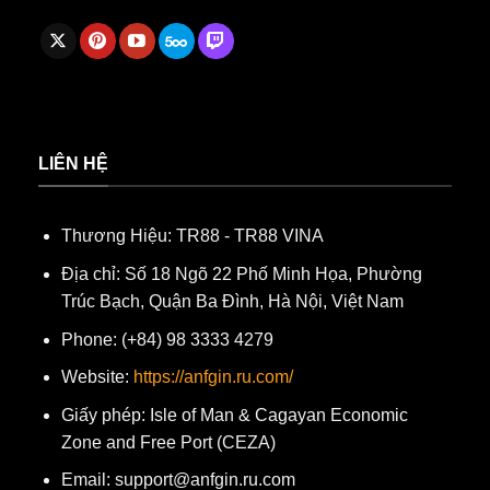
LIÊN HỆ
Thương Hiệu: TR88 - TR88 VINA
Địa chỉ: Số 18 Ngõ 22 Phố Minh Họa, Phường
Trúc Bạch, Quận Ba Đình, Hà Nội, Việt Nam
Phone: (+84) 98 3333 4279
Website:
https://anfgin.ru.com/
Giấy phép: Isle of Man & Cagayan Economic
Zone and Free Port (CEZA)
Email:
support@anfgin.ru.com