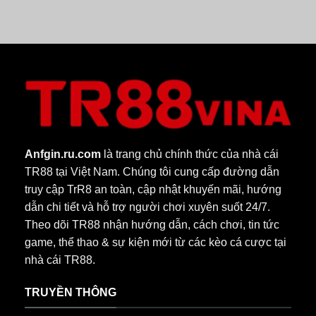
Anfgin.ru.com
là trang chủ chính thức của nhà cái
TR88 tại Việt Nam. Chúng tôi cung cấp đường dẫn
truy cập TrR8 an toàn, cập nhật khuyến mãi, hướng
dẫn chi tiết và hỗ trợ người chơi xuyên suốt 24/7.
Theo dõi TR88 nhận hướng dẫn, cách chơi, tin tức
game, thể thao & sự kiện mới từ các kèo cá cược tại
nhà cái TR88.
TRUYỀN THÔNG