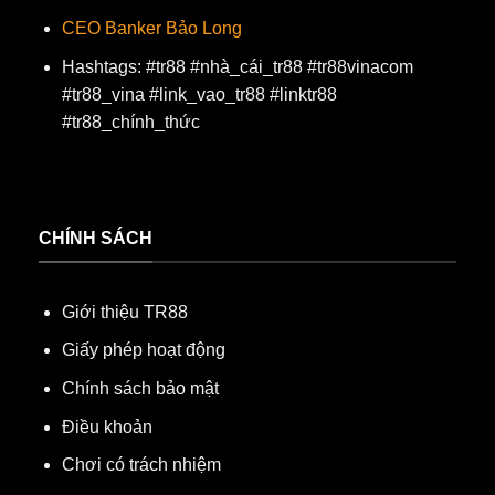
CEO Banker Bảo Long
Hashtags: #tr88 #nhà_cái_tr88 #tr88vinacom
#tr88_vina #link_vao_tr88 #linktr88
#tr88_chính_thức
CHÍNH SÁCH
Giới thiệu TR88
Giấy phép hoạt động
Chính sách bảo mật
Điều khoản
Chơi có trách nhiệm