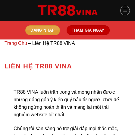
Chuyển
đến
nội
dung
ĐĂNG NHẬP
THAM GIA NGAY
Trang Chủ
–
Liên Hệ TR88 VINA
LIÊN HỆ TR88 VINA
TR88 VINA luôn trân trọng và mong nhận được
những đóng góp ý kiến quý báu từ người chơi để
không ngừng hoàn thiện và mang lại một trải
nghiệm website tốt nhất.
Chúng tôi sẵn sàng hỗ trợ giải đáp mọi thắc mắc,