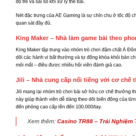
độ trễ và sai số khi xử lý thẻ bài.
Nét đặc trưng của AE Gaming là sự chỉn chu ở tốc độ chi
quan sát đầy đủ.
King Maker – Nhà làm game bài theo pho
King Maker tập trung vào nhóm trò chơi đậm chất Á Đôn
dõi các hành vi bất thường và tự động khóa khỏi bàn chỉ 
mỏi mắt – điều được nhiều hội viên đánh giá cao.
Jili – Nhà cung cấp nổi tiếng với cơ chế 
Jili mang lại nhóm trò chơi bài sở hữu cơ chế thưởng th
này giúp thành viên dễ dàng theo dõi biến động của từn
đến phòng cao cấp lên đến 100.000/tay.
Xem thêm:
Casino TR88 – Trải Nghiệm