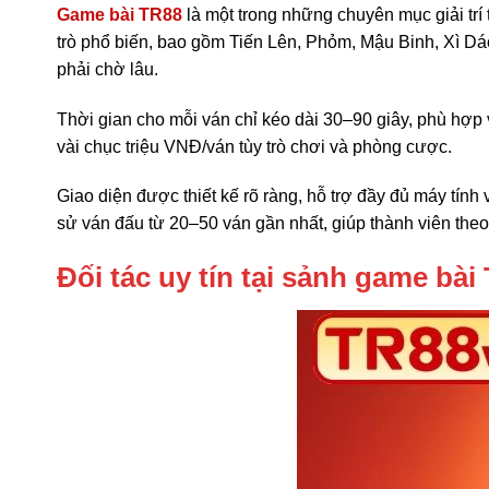
Game bài TR88
là một trong những chuyên mục giải trí
trò phổ biến, bao gồm Tiến Lên, Phỏm, Mậu Binh, Xì Dá
phải chờ lâu.
Thời gian cho mỗi ván chỉ kéo dài 30–90 giây, phù hợp 
vài chục triệu VNĐ/ván tùy trò chơi và phòng cược.
Giao diện được thiết kế rõ ràng, hỗ trợ đầy đủ máy tính 
sử ván đấu từ 20–50 ván gần nhất, giúp thành viên theo 
Đối tác uy tín tại sảnh game bài