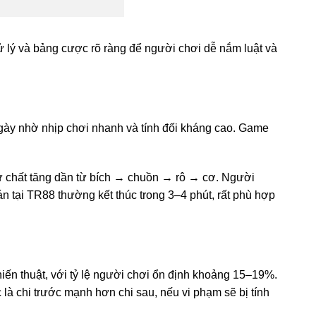
ử lý và bảng cược rõ ràng để người chơi dễ nắm luật và
ày nhờ nhịp chơi nhanh và tính đối kháng cao. Game
ứ tự chất tăng dần từ bích → chuồn → rô → cơ. Người
án tại TR88 thường kết thúc trong 3–4 phút, rất phù hợp
iến thuật, với tỷ lệ người chơi ổn định khoảng 15–19%.
c là chi trước mạnh hơn chi sau, nếu vi phạm sẽ bị tính