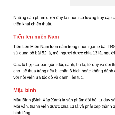
Những sản phẩm dưới đây là nhóm có lượng truy cập cao
triển khai chiến thuật.
Tiến lên miền Nam
Tiến Lên Miền Nam luôn nằm trong nhóm game bài TR88
sử dụng bộ bài 52 lá, mỗi người được chia 13 lá, người
Các tổ hợp cơ bản gồm đôi, sảnh, ba lá, tứ quý và đôi 
chơi sẽ thua trắng nếu bị chặn 3 bích hoặc không đánh 
với hội viên ưa tốc độ và đánh liên tục.
Mậu binh
Mậu Binh (Binh Xập Xám) là sản phẩm đòi hỏi tư duy sắ
Mỗi ván, thành viên được chia 13 lá và phải xếp thành 3 
binh lủng.