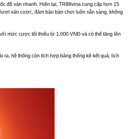
 tốc độ ván nhanh. Hiện tại, TR88vina cung cấp hơn 15
n lượt ván cược, đảm bảo bàn chơi luôn sẵn sàng, không
với mức cược tối thiểu từ 1.000 VNĐ và có thể tăng lên
i ra, hệ thống còn tích hợp bảng thống kê kết quả, lịch