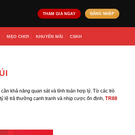
THAM GIA NGAY
ĐĂNG NHẬP
MẸO CHƠI
KHUYẾN MÃI
CSKH
ÚI
cần khả năng quan sát và tính toán hợp lý. Từ các trò
ỷ lệ trả thưởng cạnh tranh và nhịp cược ổn định,
TR88