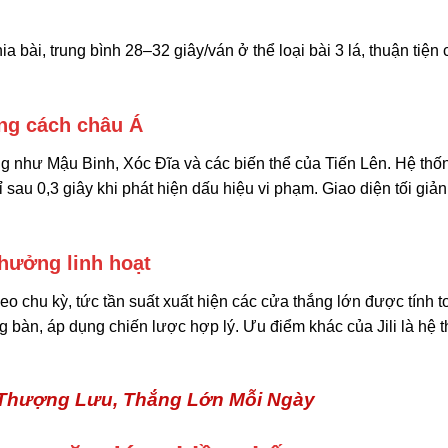
a bài, trung bình 28–32 giây/ván ở thể loại bài 3 lá, thuận tiệ
ng cách châu Á
g như Mậu Binh, Xóc Đĩa và các biến thể của Tiến Lên. Hệ thốn
sau 0,3 giây khi phát hiện dấu hiệu vi phạm. Giao diện tối giản
thưởng linh hoạt
eo chu kỳ, tức tần suất xuất hiện các cửa thắng lớn được tính t
g bàn, áp dụng chiến lược hợp lý. Ưu điểm khác của Jili là hệ 
 Thượng Lưu, Thắng Lớn Mỗi Ngày