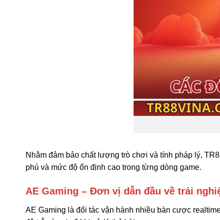
Nhằm đảm bảo chất lượng trò chơi và tính pháp lý, TR8
phú và mức độ ổn định cao trong từng dòng game.
AE Gaming – Đơn vị dẫn đầu về trải nghi
AE Gaming là đối tác vận hành nhiều bàn cược realtime