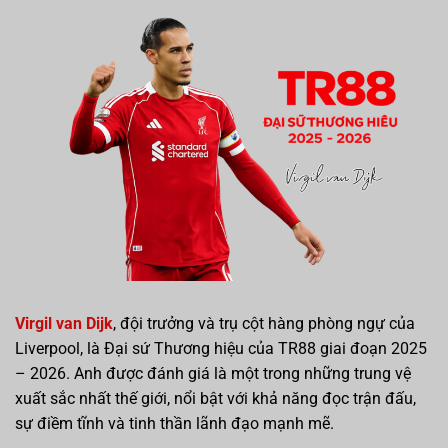
Virgil van Dijk
, đội trưởng và trụ cột hàng phòng ngự của
Liverpool, là Đại sứ Thương hiệu của TR88 giai đoạn 2025
– 2026. Anh được đánh giá là một trong những trung vệ
xuất sắc nhất thế giới, nổi bật với khả năng đọc trận đấu,
sự điềm tĩnh và tinh thần lãnh đạo mạnh mẽ.