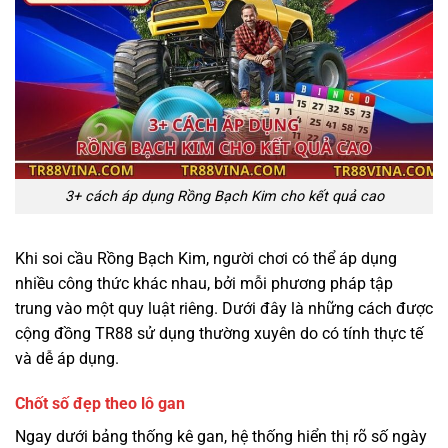
3+ cách áp dụng Rồng Bạch Kim cho kết quả cao
Khi soi cầu Rồng Bạch Kim, người chơi có thể áp dụng
nhiều công thức khác nhau, bởi mỗi phương pháp tập
trung vào một quy luật riêng. Dưới đây là những cách được
cộng đồng TR88 sử dụng thường xuyên do có tính thực tế
và dễ áp dụng.
Chốt số đẹp theo lô gan
Ngay dưới bảng thống kê gan, hệ thống hiển thị rõ số ngày