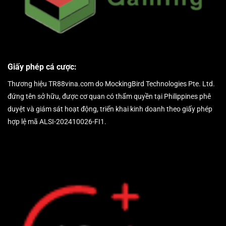
Giấy phép cá cược:
Thương hiệu TR88vina.com do MockingBird Technologies Pte. Ltd.
đứng tên sở hữu, được cơ quan có thẩm quyền tại Philippines phê
duyệt và giám sát hoạt động, triển khai kinh doanh theo giấy phép
hợp lệ mã ALSI-202410026-FI1.