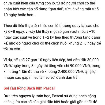
chưa xuất hiện của từng con lô, từ đó người chơi có thể
nhận biết các cặp số đang “gan dài”, tức là vắng mặt từ 5–
10 ngày hoặc hơn.
Theo dữ liệu thực tế, nhiều con lô thường quay lại sau chu
kỳ 6–8 ngày, vì vậy khi thấy một số gan vượt mốc 9–10
ngày, xác suất về trong 1–2 kỳ tiếp theo thường tăng đáng
kể, nhờ đó người chơi có thể chọn nuôi khung 2–3 ngày để
tối ưu vốn.
Ví dụ, nếu số 27 gan 10 ngày liên tiếp, hội viên đặt 30.000
VNĐ/ngày trong 3 ngày thì tổng vốn chỉ 90.000 VNĐ, trong
khi trúng 1 lần đã thu về khoảng 2.400.000 VNĐ, tỷ lệ lợi
nhuận cao gấp nhiều lần so với đánh dàn trải.
Soi cầu Rồng Bạch Kim Pascal
Dựa trên nguyên lý toán học, Pascal sử dụng phép cộng
chéo giữa các số của giải đặc biệt hoặc giải gần nhất để