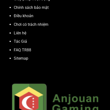
Chính sách bảo mật
Điều khoản
Chơi có trách nhiệm
Liên hệ
Tác Giả
FAQ TR88
Sitemap