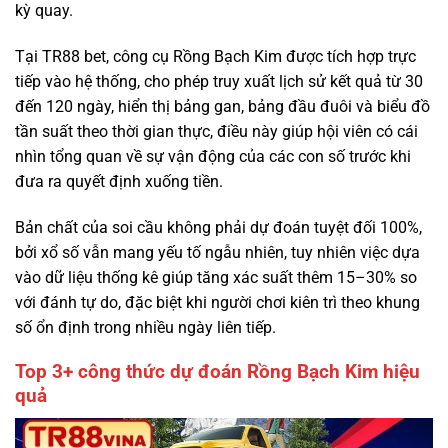
kỳ quay.
Tại TR88 bet, công cụ Rồng Bạch Kim được tích hợp trực
tiếp vào hệ thống, cho phép truy xuất lịch sử kết quả từ 30
đến 120 ngày, hiển thị bảng gan, bảng đầu đuôi và biểu đồ
tần suất theo thời gian thực, điều này giúp hội viên có cái
nhìn tổng quan về sự vận động của các con số trước khi
đưa ra quyết định xuống tiền.
Bản chất của soi cầu không phải dự đoán tuyệt đối 100%,
bởi xổ số vẫn mang yếu tố ngẫu nhiên, tuy nhiên việc dựa
vào dữ liệu thống kê giúp tăng xác suất thêm 15–30% so
với đánh tự do, đặc biệt khi người chơi kiên trì theo khung
số ổn định trong nhiều ngày liên tiếp.
Top 3+ công thức dự đoán Rồng Bạch Kim hiệu
quả