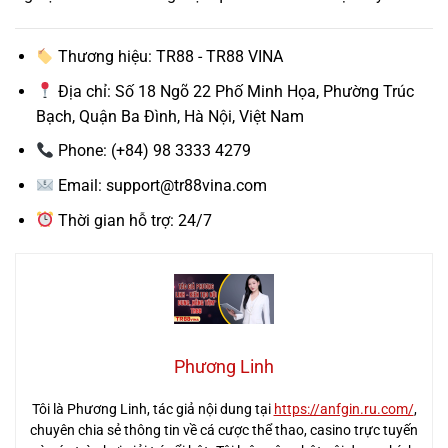
Thương hiệu: TR88 - TR88 VINA
Địa chỉ: Số 18 Ngõ 22 Phố Minh Họa, Phường Trúc
Bạch, Quận Ba Đình, Hà Nội, Việt Nam
Phone: (+84) 98 3333 4279
Email:
support@tr88vina.com
Thời gian hỗ trợ: 24/7
Phương Linh
Tôi là Phương Linh, tác giả nội dung tại
https://anfgin.ru.com/
,
chuyên chia sẻ thông tin về cá cược thể thao, casino trực tuyến