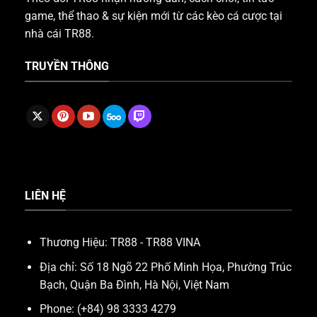
game, thể thao & sự kiện mới từ các kèo cá cược tại
nhà cái TR88.
TRUYỀN THÔNG
LIÊN HỆ
Thương Hiệu: TR88 - TR88 VINA
Địa chỉ: Số 18 Ngõ 22 Phố Minh Họa, Phường Trúc
Bạch, Quận Ba Đình, Hà Nội, Việt Nam
Phone: (+84) 98 3333 4279