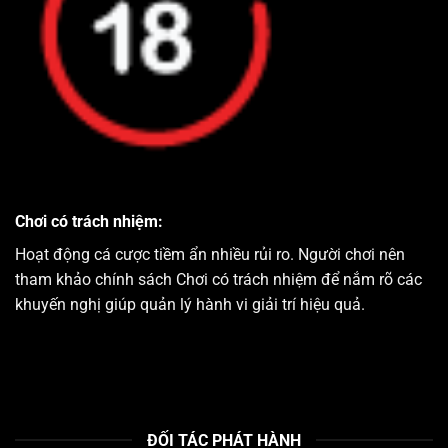
Chơi có trách nhiệm:
Hoạt động cá cược tiềm ẩn nhiều rủi ro. Người chơi nên
tham khảo chính sách Chơi có trách nhiệm để nắm rõ các
khuyến nghị giúp quản lý hành vi giải trí hiệu quả.
ĐỐI TÁC PHÁT HÀNH