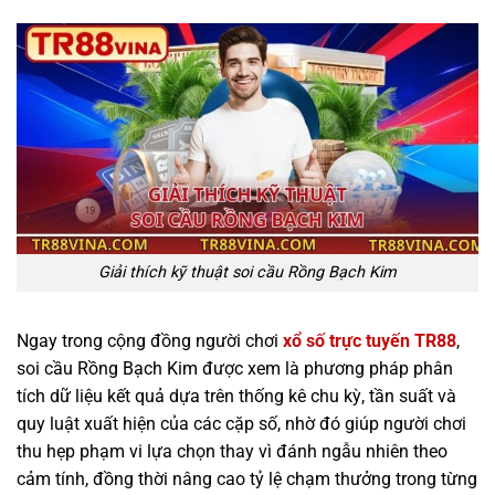
Giải thích kỹ thuật soi cầu Rồng Bạch Kim
Ngay trong cộng đồng người chơi
xổ số trực tuyến TR88
,
soi cầu Rồng Bạch Kim được xem là phương pháp phân
tích dữ liệu kết quả dựa trên thống kê chu kỳ, tần suất và
quy luật xuất hiện của các cặp số, nhờ đó giúp người chơi
thu hẹp phạm vi lựa chọn thay vì đánh ngẫu nhiên theo
cảm tính, đồng thời nâng cao tỷ lệ chạm thưởng trong từng