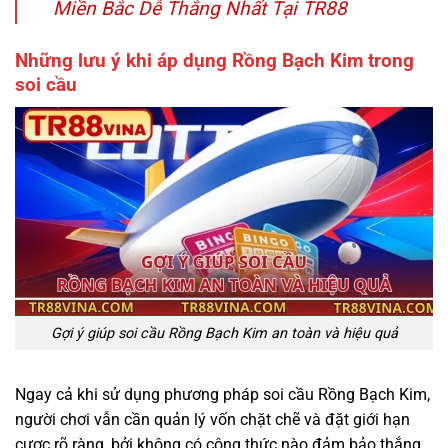
Miền Bắc Dễ Thắng Nhất Tại TR88
Những lưu ý khi áp dụng Rồng Bạch Kim trong
soi cầu
Gợi ý giúp soi cầu Rồng Bạch Kim an toàn và hiệu quả
Ngay cả khi sử dụng phương pháp soi cầu Rồng Bạch Kim,
người chơi vẫn cần quản lý vốn chặt chẽ và đặt giới hạn
cược rõ ràng, bởi không có công thức nào đảm bảo thắng