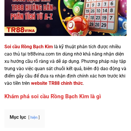
Soi cầu Rồng Bạch Kim
là kỹ thuật phân tích được nhiều
cao thủ tại tr88vina.com tin dùng nhờ khả năng nhận diện
xu hướng cầu rõ ràng và dễ áp dụng. Phương pháp này tập
trung vào việc quan sát chuỗi kết quả, biên độ dao động và
điểm gãy cầu để đưa ra nhận định chính xác hơn trước khi
vào tiền trên
website TR88 chính thức
.
Khám phá soi cầu Rồng Bạch Kim là gì
Mục lục
hiện