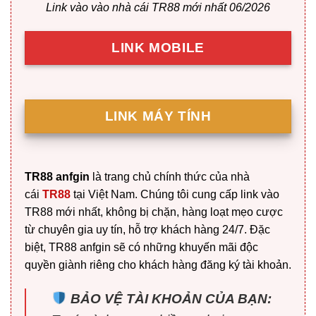
Link vào vào nhà cái TR88 mới nhất 06/2026
LINK MOBILE
LINK MÁY TÍNH
TR88 anfgin
là trang chủ chính thức của nhà
cái
TR88
tại Việt Nam. Chúng tôi cung cấp link vào
TR88 mới nhất, không bị chặn, hàng loạt mẹo cược
từ chuyên gia uy tín, hỗ trợ khách hàng 24/7. Đặc
biệt, TR88 anfgin sẽ có những khuyến mãi độc
quyền giành riêng cho khách hàng đăng ký tài khoản.
BẢO VỆ TÀI KHOẢN CỦA BẠN: