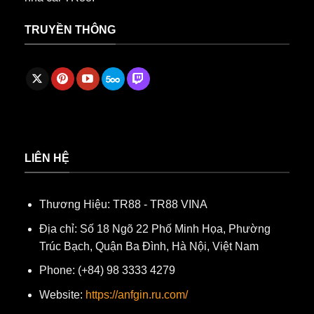
TRUYỀN THÔNG
LIÊN HỆ
Thương Hiệu: TR88 - TR88 VINA
Địa chỉ: Số 18 Ngõ 22 Phố Minh Họa, Phường
Trúc Bạch, Quận Ba Đình, Hà Nội, Việt Nam
Phone: (+84) 98 3333 4279
Website:
https://anfgin.ru.com/