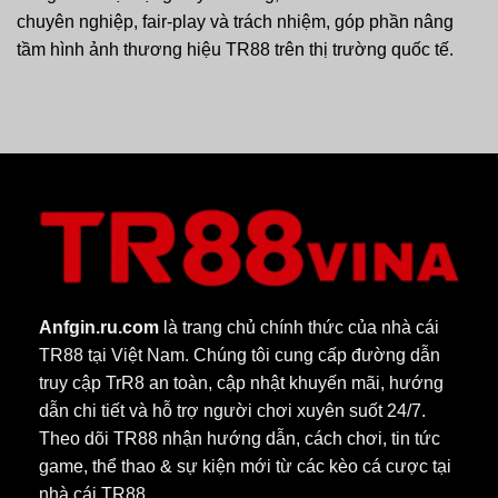
chuyên nghiệp, fair-play và trách nhiệm, góp phần nâng
tầm hình ảnh thương hiệu TR88 trên thị trường quốc tế.
Anfgin.ru.com
là trang chủ chính thức của nhà cái
TR88 tại Việt Nam. Chúng tôi cung cấp đường dẫn
truy cập TrR8 an toàn, cập nhật khuyến mãi, hướng
dẫn chi tiết và hỗ trợ người chơi xuyên suốt 24/7.
Theo dõi TR88 nhận hướng dẫn, cách chơi, tin tức
game, thể thao & sự kiện mới từ các kèo cá cược tại
nhà cái TR88.