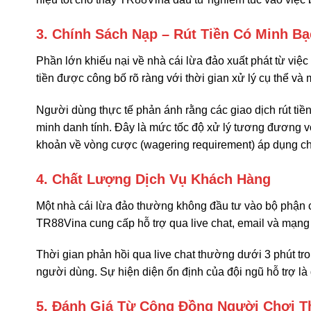
3. Chính Sách Nạp – Rút Tiền Có Minh B
Phần lớn khiếu nại về nhà cái lừa đảo xuất phát từ việc c
tiền được công bố rõ ràng với thời gian xử lý cụ thể và 
Người dùng thực tế phản ánh rằng các giao dịch rút tiề
minh danh tính. Đây là mức tốc độ xử lý tương đương vớ
khoản về vòng cược (wagering requirement) áp dụng ch
4. Chất Lượng Dịch Vụ Khách Hàng
Một nhà cái lừa đảo thường không đầu tư vào bộ phận c
TR88Vina cung cấp hỗ trợ qua live chat, email và mạng 
Thời gian phản hồi qua live chat thường dưới 3 phút tr
người dùng. Sự hiện diện ổn định của đội ngũ hỗ trợ là
5. Đánh Giá Từ Cộng Đồng Người Chơi T