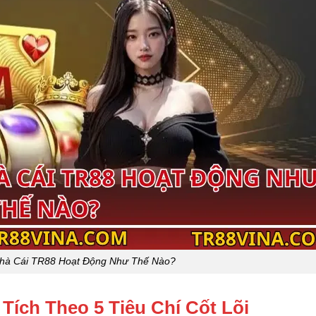
hà Cái TR88 Hoạt Động Như Thế Nào?
ích Theo 5 Tiêu Chí Cốt Lõi