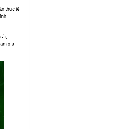
ận thực tế
rình
cái,
ham gia