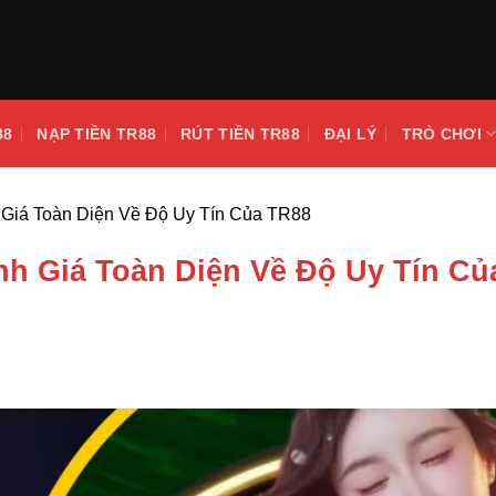
88
NẠP TIỀN TR88
RÚT TIỀN TR88
ĐẠI LÝ
TRÒ CHƠI
Giá Toàn Diện Về Độ Uy Tín Của TR88
h Giá Toàn Diện Về Độ Uy Tín Củ