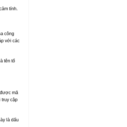
cảm tính.
na công
áp với các
à tên tổ
n được mã
 truy cập
này là dấu