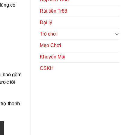
 dùng có
Rút tiền Tr88
Đại lý
Trò chơi
Mẹo Chơi
Khuyến Mãi
CSKH
vụ bao gồm
ược tối
 trợ thanh