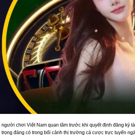
u người chơi Việt Nam quan tâm trước khi quyết định đăng ký tà
 trọng đáng có trong bối cảnh thị trường cá cược trực tuyến ng