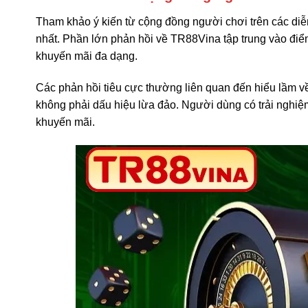
Tham khảo ý kiến từ cộng đồng người chơi trên các diễn
nhất. Phần lớn phản hồi về TR88Vina tập trung vào điểm
khuyến mãi đa dạng.
Các phản hồi tiêu cực thường liên quan đến hiểu lầm v
không phải dấu hiệu lừa đảo. Người dùng có trải nghiệm
khuyến mãi.