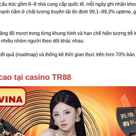
cấu trúc gồm 6–8 nhà cung cấp quốc tế, mỗi ngày ghi nhận khoả
h nằm ở chất lượng truyền tải ổn định 99,1–99,3% uptime, giúp
ng độ mượt trong từng khung hình và hạn chế hiện tượng trễ kh
 nhiều nhóm người theo dõi khác nhau.
kết quả (roadmap) và thống kê thời gian thực trên hơn 70% bàn 
ao tại casino TR88