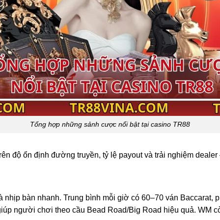
Tổng hợp những sảnh cược nổi bật tại casino TR88
rên độ ổn định đường truyền, tỷ lệ payout và trải nghiệm dealer
và nhịp bàn nhanh. Trung bình mỗi giờ có 60–70 ván Baccarat, p
, giúp người chơi theo cầu Bead Road/Big Road hiệu quả. WM cò