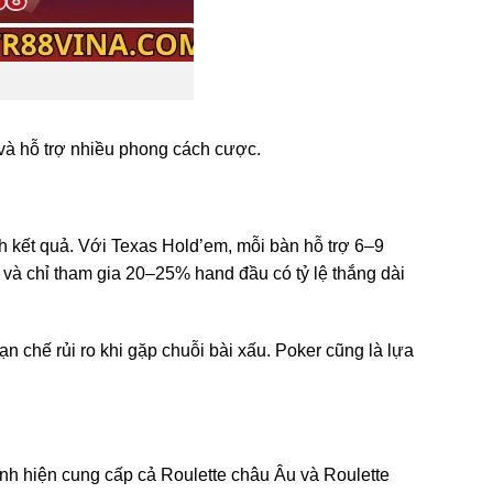
và hỗ trợ nhiều phong cách cược.
nh kết quả. Với Texas Hold’em, mỗi bàn hỗ trợ 6–9
 và chỉ tham gia 20–25% hand đầu có tỷ lệ thắng dài
ạn chế rủi ro khi gặp chuỗi bài xấu. Poker cũng là lựa
ảnh hiện cung cấp cả Roulette châu Âu và Roulette