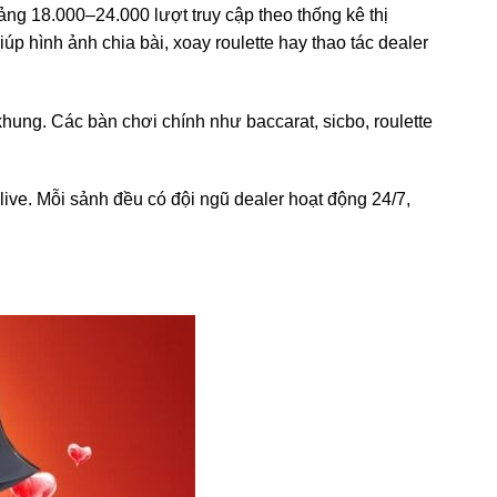
ng 18.000–24.000 lượt truy cập theo thống kê thị
 hình ảnh chia bài, xoay roulette hay thao tác dealer
ung. Các bàn chơi chính như baccarat, sicbo, roulette
live. Mỗi sảnh đều có đội ngũ dealer hoạt động 24/7,