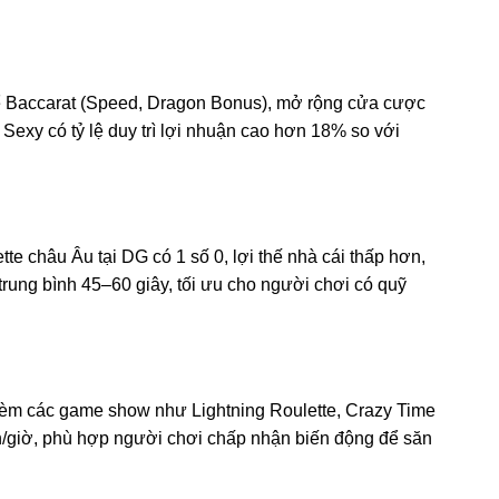
thể Baccarat (Speed, Dragon Bonus), mở rộng cửa cược
Sexy có tỷ lệ duy trì lợi nhuận cao hơn 18% so với
 châu Âu tại DG có 1 số 0, lợi thế nhà cái thấp hơn,
 trung bình 45–60 giây, tối ưu cho người chơi có quỹ
 kèm các game show như Lightning Roulette, Crazy Time
lần/giờ, phù hợp người chơi chấp nhận biến động để săn