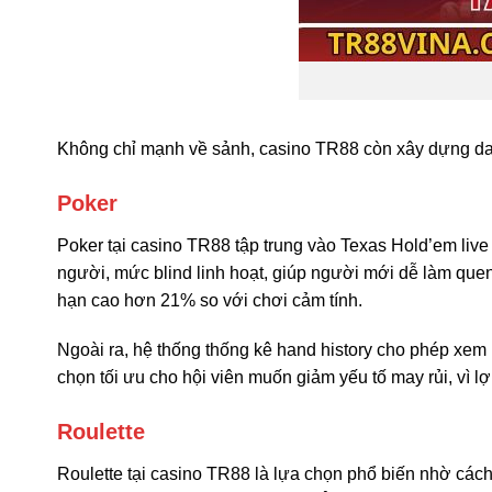
Không chỉ mạnh về sảnh, casino TR88 còn xây dựng dan
Poker
Poker tại casino TR88 tập trung vào Texas Hold’em live
người, mức blind linh hoạt, giúp người mới dễ làm quen
hạn cao hơn 21% so với chơi cảm tính.
Ngoài ra, hệ thống thống kê hand history cho phép xem lạ
chọn tối ưu cho hội viên muốn giảm yếu tố may rủi, vì lợ
Roulette
Roulette tại casino TR88 là lựa chọn phổ biến nhờ cách