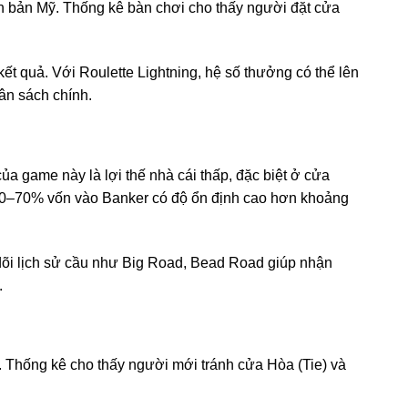
iên bản Mỹ. Thống kê bàn chơi cho thấy người đặt cửa
t quả. Với Roulette Lightning, hệ số thưởng có thể lên
ân sách chính.
 game này là lợi thế nhà cái thấp, đặc biệt ở cửa
g 60–70% vốn vào Banker có độ ổn định cao hơn khoảng
o dõi lịch sử cầu như Big Road, Bead Road giúp nhận
.
. Thống kê cho thấy người mới tránh cửa Hòa (Tie) và