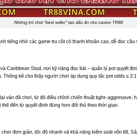
Những trò chơi “best seller” tạo dấu ấn cho casino TR88
h tiếng nhờ các game trụ cột có thanh khoản cao, dễ đọc cầu 
 và Caribbean Stud, nơi kỹ năng đọc bài – quản lý pot quyết đị
. Thống kê cho thấy người chơi áp dụng quy tắc pot odds ≥ 2:1
i ván đã chơi, từ đó điều chỉnh chiến thuật tight–aggressive, h
i thế đến từ quyết định đúng hơn đối thủ theo thời gian.
 chơi đơn giản, tốc độ nhanh và khả năng kiểm soát vốn tốt. S