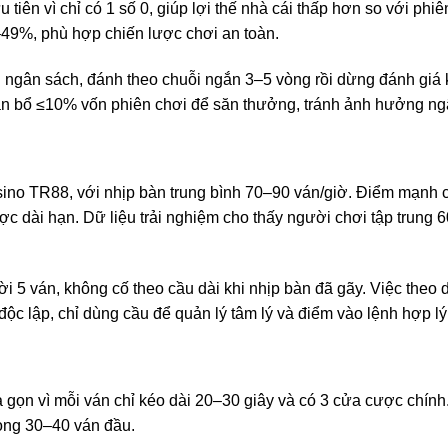
 tiên vì chỉ có 1 số 0, giúp lợi thế nhà cái thấp hơn so với ph
–49%, phù hợp chiến lược chơi an toàn.
ngân sách, đánh theo chuỗi ngắn 3–5 vòng rồi dừng đánh giá kế
ân bổ ≤10% vốn phiên chơi để săn thưởng, tránh ảnh hưởng ng
o TR88, với nhịp bàn trung bình 70–90 ván/giờ. Điểm mạnh của
ược dài hạn. Dữ liệu trải nghiệm cho thấy người chơi tập trun
ời 5 ván, không cố theo cầu dài khi nhịp bàn đã gãy. Việc the
c lập, chỉ dùng cầu để quản lý tâm lý và điểm vào lệnh hợp lý
gọn vì mỗi ván chỉ kéo dài 20–30 giây và có 3 cửa cược chính
rong 30–40 ván đầu.