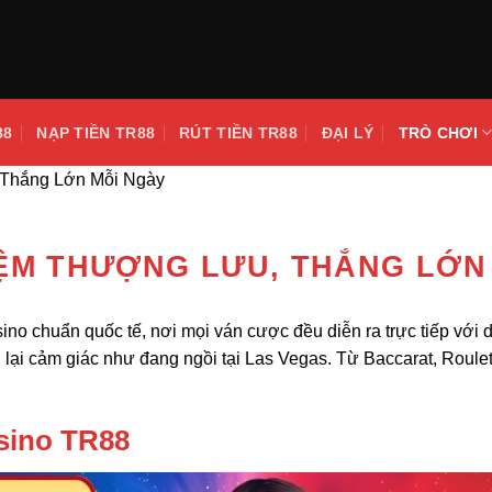
88
NẠP TIỀN TR88
RÚT TIỀN TR88
ĐẠI LÝ
TRÒ CHƠI
 Thắng Lớn Mỗi Ngày
IỆM THƯỢNG LƯU, THẮNG LỚN
no chuẩn quốc tế, nơi mọi ván cược đều diễn ra trực tiếp với 
 lại cảm giác như đang ngồi tại Las Vegas. Từ Baccarat, Roule
asino TR88