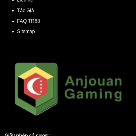
Tác Giả
FAQ TR88
Sitemap
Giấy phép cá cược: