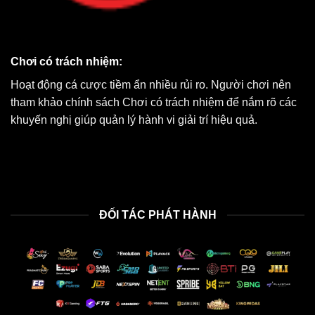
Chơi có trách nhiệm:
Hoạt động cá cược tiềm ẩn nhiều rủi ro. Người chơi nên
tham khảo chính sách Chơi có trách nhiệm để nắm rõ các
khuyến nghị giúp quản lý hành vi giải trí hiệu quả.
ĐỐI TÁC PHÁT HÀNH