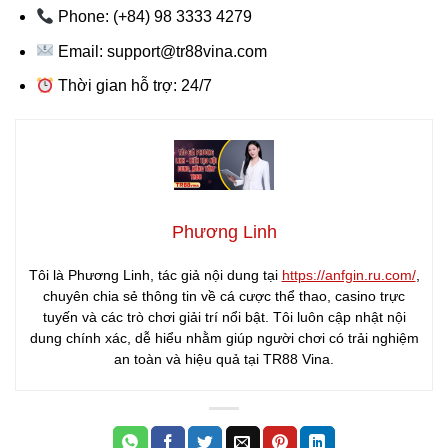
Phone: (+84) 98 3333 4279
Email:
support@tr88vina.com
Thời gian hỗ trợ: 24/7
Phương Linh
Tôi là Phương Linh, tác giả nội dung tại
https://anfgin.ru.com/
,
chuyên chia sẻ thông tin về cá cược thể thao, casino trực
tuyến và các trò chơi giải trí nổi bật. Tôi luôn cập nhật nội
dung chính xác, dễ hiểu nhằm giúp người chơi có trải nghiệm
an toàn và hiệu quả tại TR88 Vina.