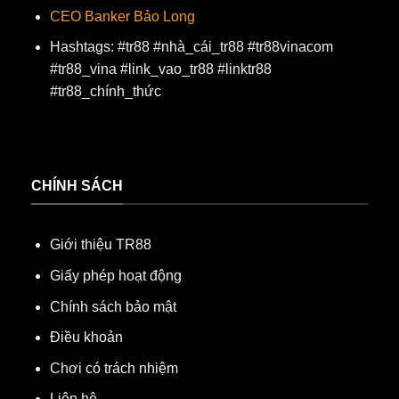
CEO Banker Bảo Long
Hashtags: #tr88 #nhà_cái_tr88 #tr88vinacom
#tr88_vina #link_vao_tr88 #linktr88
#tr88_chính_thức
CHÍNH SÁCH
Giới thiệu TR88
Giấy phép hoạt động
Chính sách bảo mật
Điều khoản
Chơi có trách nhiệm
Liên hệ