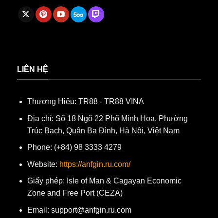
LIÊN HỆ
Thương Hiệu: TR88 - TR88 VINA
Địa chỉ: Số 18 Ngõ 22 Phố Minh Họa, Phường
Trúc Bạch, Quận Ba Đình, Hà Nội, Việt Nam
Phone: (+84) 98 3333 4279
Website:
https://anfgin.ru.com/
Giấy phép: Isle of Man & Cagayan Economic
Zone and Free Port (CEZA)
Email:
support@anfgin.ru.com