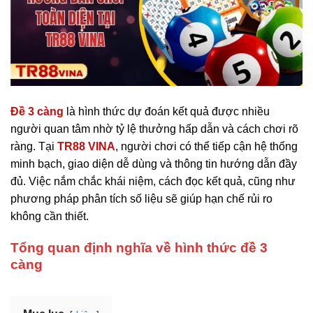
Đề 3 càng
là hình thức dự đoán kết quả được nhiều
người quan tâm nhờ tỷ lệ thưởng hấp dẫn và cách chơi rõ
ràng. Tại
TR88 VINA
, người chơi có thể tiếp cận hệ thống
minh bạch, giao diện dễ dùng và thông tin hướng dẫn đầy
đủ. Việc nắm chắc khái niệm, cách đọc kết quả, cũng như
phương pháp phân tích số liệu sẽ giúp hạn chế rủi ro
không cần thiết.
Tổng quan định nghĩa về hình thức đề 3
càng