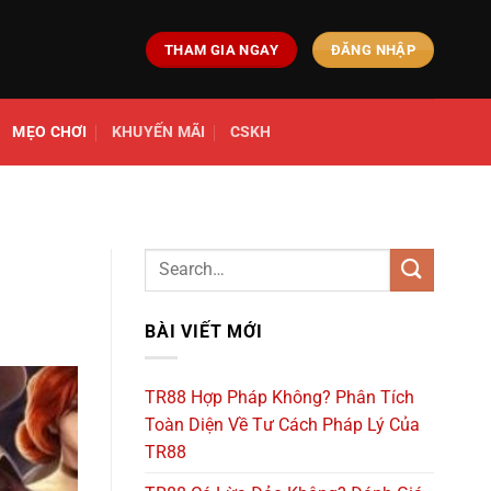
THAM GIA NGAY
ĐĂNG NHẬP
MẸO CHƠI
KHUYẾN MÃI
CSKH
BÀI VIẾT MỚI
TR88 Hợp Pháp Không? Phân Tích
Toàn Diện Về Tư Cách Pháp Lý Của
TR88