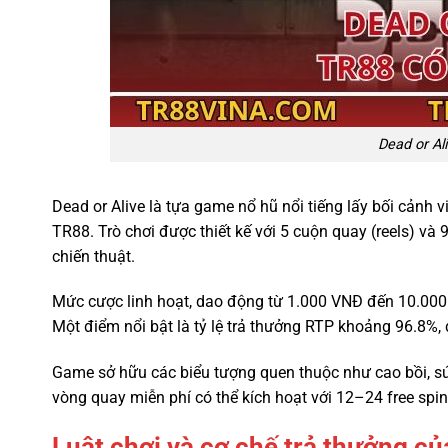
Dead or Al
Dead or Alive là tựa game nổ hũ nổi tiếng lấy bối cảnh 
TR88. Trò chơi được thiết kế với 5 cuộn quay (reels) v
chiến thuật.
Mức cược linh hoạt, dao động từ 1.000 VNĐ đến 10.000
Một điểm nổi bật là tỷ lệ trả thưởng RTP khoảng 96.8%,
Game sở hữu các biểu tượng quen thuộc như cao bồi, súng
vòng quay miễn phí có thể kích hoạt với 12–24 free spi
Luật chơi và cơ chế trả thưởng củ