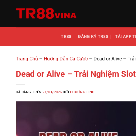
Chuyển
đến
nội
dung
TR88
ĐĂNG KÝ TR88
TẢI APP 
Trang Chủ
–
Hướng Dẫn Cá Cược
–
Dead or Alive – Trả
Dead or Alive – Trải Nghiệm Slot
ĐÃ ĐĂNG TRÊN
21/01/2026
BỞI
PHƯƠNG LINH