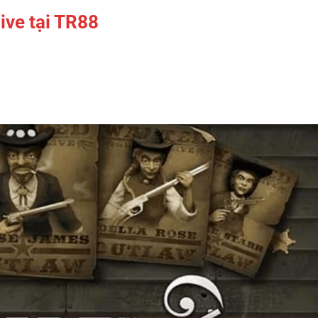
ive tại TR88