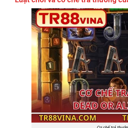
Cơ chế trả thưởn