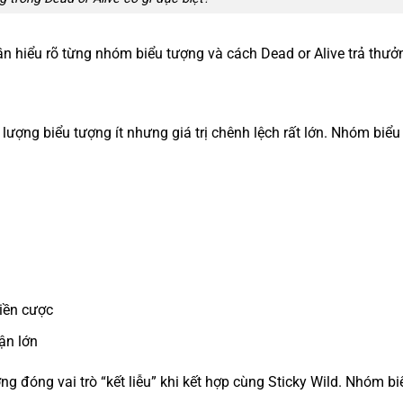
ần hiểu rõ từng nhóm biểu tượng và cách Dead or Alive trả thưở
lượng biểu tượng ít nhưng giá trị chênh lệch rất lớn. Nhóm biể
iền cược
ận lớn
ng đóng vai trò “kết liễu” khi kết hợp cùng Sticky Wild. Nhóm b