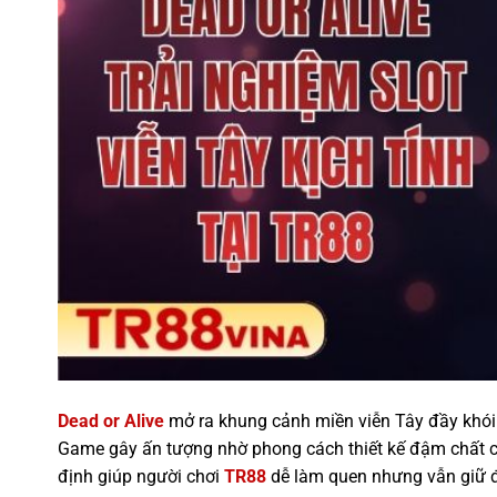
Dead or Alive
mở ra khung cảnh miền viễn Tây đầy khói
Game gây ấn tượng nhờ phong cách thiết kế đậm chất c
định giúp người chơi
TR88
dễ làm quen nhưng vẫn giữ đ