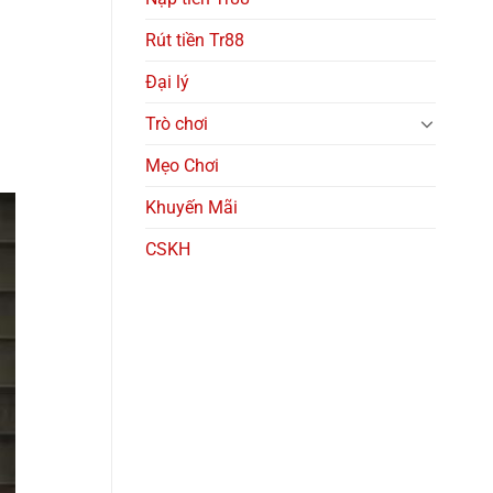
Rút tiền Tr88
Đại lý
Trò chơi
Mẹo Chơi
Khuyến Mãi
CSKH