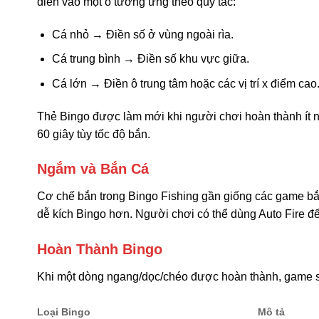
điền vào một ô tương ứng theo quy tắc:
Cá nhỏ → Điền số ở vùng ngoài rìa.
Cá trung bình → Điền số khu vực giữa.
Cá lớn → Điền ô trung tâm hoặc các vị trí x điểm cao
Thẻ Bingo được làm mới khi người chơi hoàn thành ít n
60 giây tùy tốc độ bắn.
Ngắm và Bắn Cá
Cơ chế bắn trong Bingo Fishing gần giống các game bắn
dễ kích Bingo hơn. Người chơi có thể dùng Auto Fire để d
Hoàn Thành Bingo
Khi một dòng ngang/dọc/chéo được hoàn thành, game sẽ
Loại Bingo
Mô tả