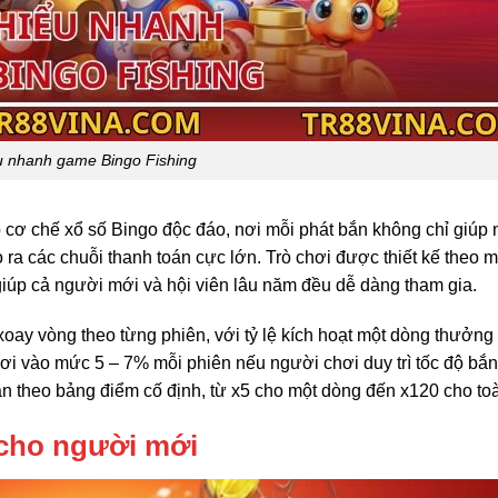
u nhanh game Bingo Fishing
 cơ chế xổ số Bingo độc đáo, nơi mỗi phát bắn không chỉ giúp
ra các chuỗi thanh toán cực lớn. Trò chơi được thiết kế theo 
giúp cả người mới và hội viên lâu năm đều dễ dàng tham gia.
xoay vòng theo từng phiên, với tỷ lệ kích hoạt một dòng thưởng 
 rơi vào mức 5 – 7% mỗi phiên nếu người chơi duy trì tốc độ bắ
 theo bảng điểm cố định, từ x5 cho một dòng đến x120 cho to
 cho người mới