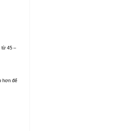
 từ 45 –
o hơn để