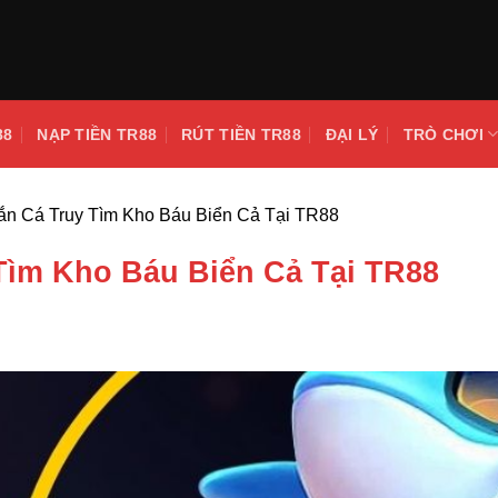
88
NẠP TIỀN TR88
RÚT TIỀN TR88
ĐẠI LÝ
TRÒ CHƠI
Bắn Cá Truy Tìm Kho Báu Biển Cả Tại TR88
Tìm Kho Báu Biển Cả Tại TR88