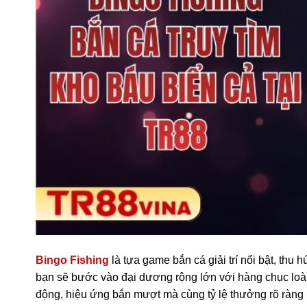
Bingo Fishing
là tựa game bắn cá giải trí nổi bật, thu
bạn sẽ bước vào đại dương rộng lớn với hàng chục loài 
động, hiệu ứng bắn mượt mà cùng tỷ lệ thưởng rõ ràng 