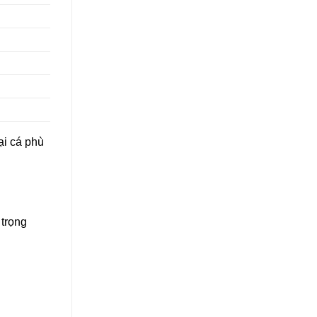
ại cá phù
 trọng