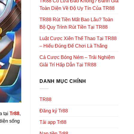
TR88 Có Lừa Đảo Không? Đánh Giá
Toàn Diện Về Độ Uy Tín Của TR88
TR88 Rút Tiền Mất Bao Lâu? Toàn
Bộ Quy Trình Rút Tiền Tại TR88
Luật Cược Xiên Thể Thao Tại TR88
– Hiểu Đúng Để Chơi Là Thắng
Cá Cược Bóng Ném – Trải Nghiệm
Giải Trí Hấp Dẫn Tại TR88
DANH MỤC CHÍNH
TR88
Đăng ký Tr88
a tại
Tr88
,
 diện sống
Tải app Tr88
Nạp tiền Tr88