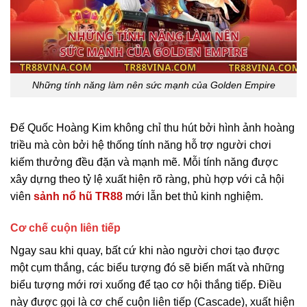
Những tính năng làm nên sức mạnh của Golden Empire
Đế Quốc Hoàng Kim không chỉ thu hút bởi hình ảnh hoàng
triều mà còn bởi hệ thống tính năng hỗ trợ người chơi
kiếm thưởng đều đặn và mạnh mẽ. Mỗi tính năng được
xây dựng theo tỷ lệ xuất hiện rõ ràng, phù hợp với cả hội
viên
sảnh nổ hũ TR88
mới lẫn bet thủ kinh nghiệm.
Cơ chế cuộn liên tiếp
Ngay sau khi quay, bất cứ khi nào người chơi tạo được
một cụm thắng, các biểu tượng đó sẽ biến mất và những
biểu tượng mới rơi xuống để tạo cơ hội thắng tiếp. Điều
này được gọi là cơ chế cuộn liên tiếp (Cascade), xuất hiện