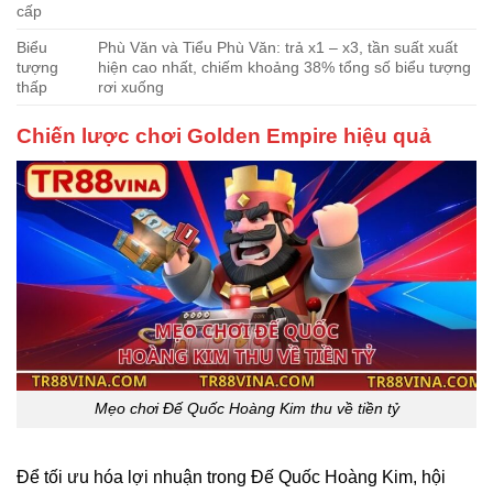
cấp
Biểu
Phù Văn và Tiểu Phù Văn: trả x1 – x3, tần suất xuất
tượng
hiện cao nhất, chiếm khoảng 38% tổng số biểu tượng
thấp
rơi xuống
Chiến lược chơi Golden Empire hiệu quả
Mẹo chơi Đế Quốc Hoàng Kim thu về tiền tỷ
Để tối ưu hóa lợi nhuận trong Đế Quốc Hoàng Kim, hội