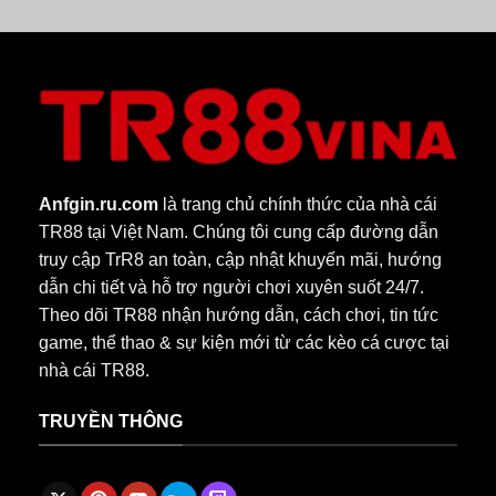
Anfgin.ru.com
là trang chủ chính thức của nhà cái
TR88 tại Việt Nam. Chúng tôi cung cấp đường dẫn
truy cập TrR8 an toàn, cập nhật khuyến mãi, hướng
dẫn chi tiết và hỗ trợ người chơi xuyên suốt 24/7.
Theo dõi TR88 nhận hướng dẫn, cách chơi, tin tức
game, thể thao & sự kiện mới từ các kèo cá cược tại
nhà cái TR88.
TRUYỀN THÔNG