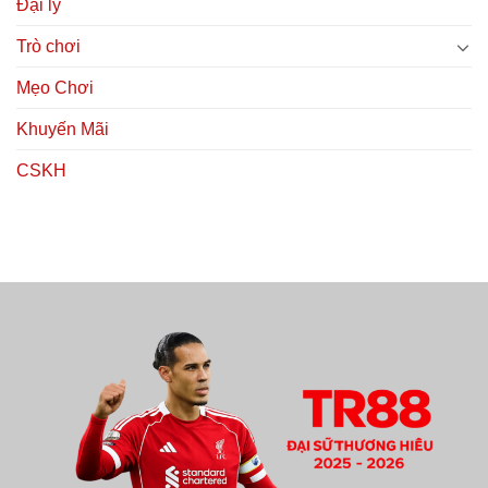
Đại lý
Trò chơi
Mẹo Chơi
Khuyến Mãi
CSKH