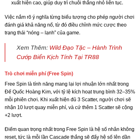
xuất hiện cao, giúp duy trì chuỗi thắng nhỏ liên tục.
Việc nắm rõ ý nghĩa từng biểu tượng cho phép người chơi
đánh giá khả năng nổ, từ đó điều chỉnh mức cược theo
trạng thái “nóng – lạnh” của game.
Xem Thêm:
Wild Đạo Tặc – Hành Trình
Cướp Biển Kịch Tính Tại TR88
Trò chơi miễn phí (Free Spin)
Free Spin là tính năng mang lại lợi nhuận lớn nhất trong
Đế Quốc Hoàng Kim, với tỷ lệ kích hoạt trung bình 32–35%
mỗi phiên chơi. Khi xuất hiện đủ 3 Scatter, người chơi sẽ
nhận 10 lượt quay miễn phí, và cứ thêm 1 Scatter sẽ cộng
+2 lượt.
Điểm quan trọng nhất trong Free Spin là hệ số nhân không
reset, tức là mỗi lần Cascade thắng sẽ đẩy hệ số lên dần