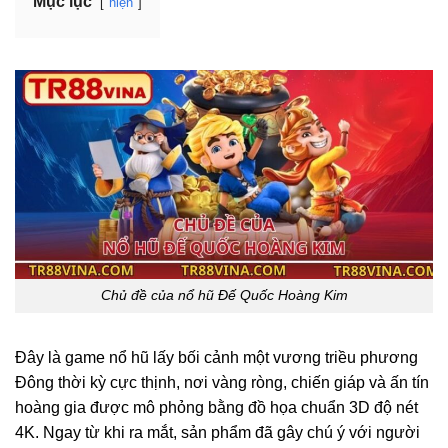
Mục lục
hiện
Chủ đề của nổ hũ Đế Quốc Hoàng Kim
Đây là game nổ hũ lấy bối cảnh một vương triều phương
Đông thời kỳ cực thịnh, nơi vàng ròng, chiến giáp và ấn tín
hoàng gia được mô phỏng bằng đồ họa chuẩn 3D độ nét
4K. Ngay từ khi ra mắt, sản phẩm đã gây chú ý với người