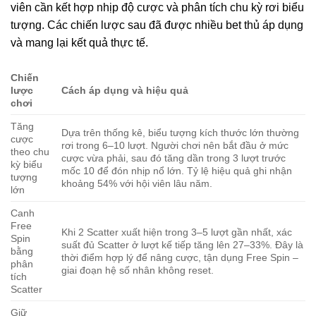
viên cần kết hợp nhịp độ cược và phân tích chu kỳ rơi biểu
tượng. Các chiến lược sau đã được nhiều bet thủ áp dụng
và mang lại kết quả thực tế.
Chiến
lược
Cách áp dụng và hiệu quả
chơi
Tăng
Dựa trên thống kê, biểu tượng kích thước lớn thường
cược
rơi trong 6–10 lượt. Người chơi nên bắt đầu ở mức
theo chu
cược vừa phải, sau đó tăng dần trong 3 lượt trước
kỳ biểu
mốc 10 để đón nhịp nổ lớn. Tỷ lệ hiệu quả ghi nhận
tượng
khoảng 54% với hội viên lâu năm.
lớn
Canh
Free
Khi 2 Scatter xuất hiện trong 3–5 lượt gần nhất, xác
Spin
suất đủ Scatter ở lượt kế tiếp tăng lên 27–33%. Đây là
bằng
thời điểm hợp lý để nâng cược, tận dụng Free Spin –
phân
giai đoạn hệ số nhân không reset.
tích
Scatter
Giữ