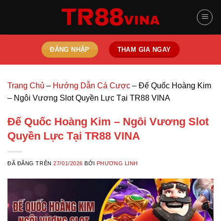
Chuyển
đến
nội
dung
ĐĂNG NHẬP
THAM GIA NGAY
Trang Chủ
–
Hướng Dẫn Cá Cược
–
Đế Quốc Hoàng Kim
– Ngôi Vương Slot Quyền Lực Tại TR88 VINA
Đế Quốc Hoàng Kim – Ngôi Vương Slot
Quyền Lực Tại TR88 VINA
ĐÃ ĐĂNG TRÊN
27/01/2026
BỞI
PHƯƠNG LINH