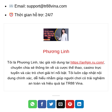
Email:
support@tr88vina.com
Thời gian hỗ trợ: 24/7
Phương Linh
Tôi là Phương Linh, tác giả nội dung tại
https://anfgin.ru.com/
,
chuyên chia sẻ thông tin về cá cược thể thao, casino trực
tuyến và các trò chơi giải trí nổi bật. Tôi luôn cập nhật nội
dung chính xác, dễ hiểu nhằm giúp người chơi có trải nghiệm
an toàn và hiệu quả tại TR88 Vina.