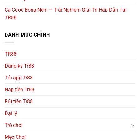
Cá Cược Bóng Ném – Trải Nghiệm Giải Trí Hấp Dẫn Tại
TR88
DANH MỤC CHÍNH
TR88
Đăng ký Tr88
Tải app Tr88
Nạp tiền Tr88
Rút tiền Tr88
Đại lý
Trò chơi
Mẹo Chơi