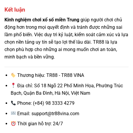
Kết luận
Kinh nghiệm chơi xổ số miền Trung
giúp người chơi chủ
động hơn trong mọi quyết định và tránh được những sai
lầm phổ biến. Việc duy trì kỷ luật, kiểm soát cảm xúc và lựa
chọn nền tảng uy tín sẽ tạo lợi thế lâu dài. TR88 là lựa
chọn phù hợp cho những ai mong muốn chơi an toàn,
minh bạch và bền vững.
Thương hiệu: TR88 - TR88 VINA
Địa chỉ: Số 18 Ngõ 22 Phố Minh Họa, Phường Trúc
Bạch, Quận Ba Đình, Hà Nội, Việt Nam
Phone: (+84) 98 3333 4279
Email:
support@tr88vina.com
Thời gian hỗ trợ: 24/7