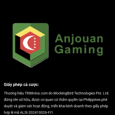
Giấy phép cá cược:
Thương hiệu TR88vina.com do MockingBird Technologies Pte. Ltd.
đứng tên sở hữu, được cơ quan có thẩm quyền tại Philippines phê
duyệt và giám sát hoạt động, triển khai kinh doanh theo giấy phép
hợp lệ mã ALSI-202410026-FI1.