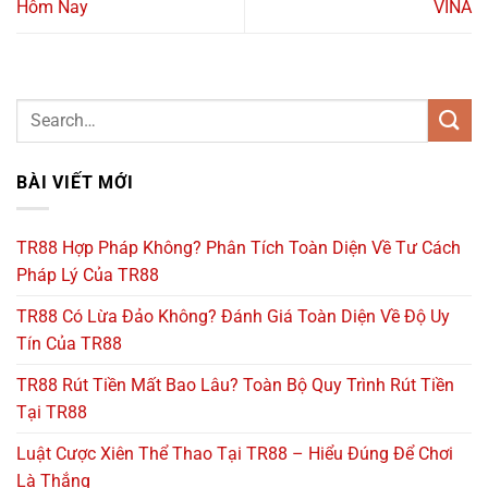
Hôm Nay
VINA
BÀI VIẾT MỚI
TR88 Hợp Pháp Không? Phân Tích Toàn Diện Về Tư Cách
Pháp Lý Của TR88
TR88 Có Lừa Đảo Không? Đánh Giá Toàn Diện Về Độ Uy
Tín Của TR88
TR88 Rút Tiền Mất Bao Lâu? Toàn Bộ Quy Trình Rút Tiền
Tại TR88
Luật Cược Xiên Thể Thao Tại TR88 – Hiểu Đúng Để Chơi
Là Thắng