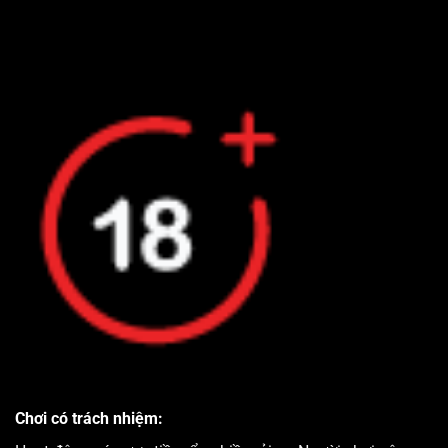
Chơi có trách nhiệm: