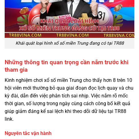
Khái quát loại hình xổ số miền Trung đang có tại TR88
Những thông tin quan trọng cần nắm trước khi
tham gia
Kinh nghiệm chơi xổ số miền Trung cho thấy hơn 8 trên 10
hội viên mới thường bỏ qua giai đoạn đọc lịch quay và chu
kỳ đài, dẫn đến việc phân tích sai nhịp. Việc nắm rõ mốc
thời gian, số lượng trong ngày cùng cách công bố kết quả
giúp giảm đáng kể sai lệch khi theo dõi dữ liệu tại TR88
link.
Nguyên tắc vận hành