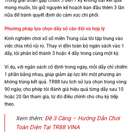
Trong giai đoạn gặp chuỗi 5 đến 7 kỳ không đạt kết quả
mong muốn, tôi giữ nguyên kế hoạch ban đầu thêm 3 lần
nữa để tránh quyết định do cảm xúc chi phối.
Phương pháp lựa chọn dãy số cân đối và hợp lý
Kinh nghiệm chơi xổ số miền Trung của tôi tập trung vào
việc chia nhỏ rủi ro. Thay vì dồn toàn bộ ngân sách vào 1
dãy, tôi phân bổ thành 3 hoặc 4 dãy trong cùng một kỳ.
Ví dụ, với ngân sách cố định trong ngày, mỗi dãy chỉ chiếm
1 phần bằng nhau, giúp giảm áp lực khi một phương án
không trùng kết quả. TR88 lưu lịch sử lựa chọn trong vòng
90 ngày, cho phép tôi đánh giá hiệu quả từng dãy sau 10
hoặc 20 lần tham gia, từ đó điều chỉnh cho chu kỳ tiếp
theo.
Xem thêm:
Đề 3 Càng – Hướng Dẫn Chơi
Toàn Diện Tại TR88 VINA