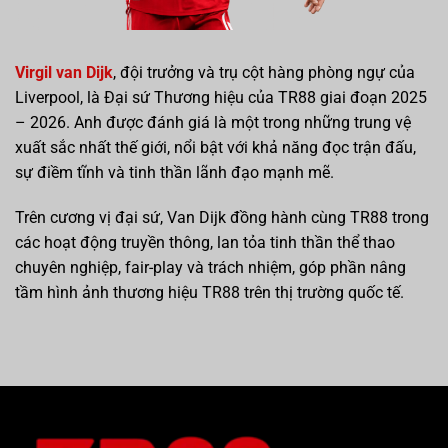
Virgil van Dijk
, đội trưởng và trụ cột hàng phòng ngự của
Liverpool, là Đại sứ Thương hiệu của TR88 giai đoạn 2025
– 2026. Anh được đánh giá là một trong những trung vệ
xuất sắc nhất thế giới, nổi bật với khả năng đọc trận đấu,
sự điềm tĩnh và tinh thần lãnh đạo mạnh mẽ.
Trên cương vị đại sứ, Van Dijk đồng hành cùng TR88 trong
các hoạt động truyền thông, lan tỏa tinh thần thể thao
chuyên nghiệp, fair-play và trách nhiệm, góp phần nâng
tầm hình ảnh thương hiệu TR88 trên thị trường quốc tế.