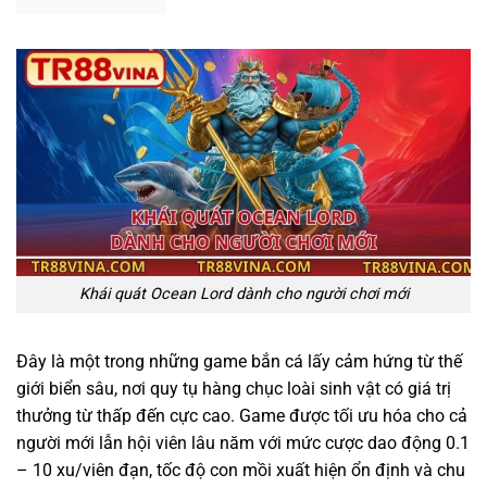
Khái quát Ocean Lord dành cho người chơi mới
Đây là một trong những game bắn cá lấy cảm hứng từ thế
giới biển sâu, nơi quy tụ hàng chục loài sinh vật có giá trị
thưởng từ thấp đến cực cao. Game được tối ưu hóa cho cả
người mới lẫn hội viên lâu năm với mức cược dao động 0.1
– 10 xu/viên đạn, tốc độ con mồi xuất hiện ổn định và chu