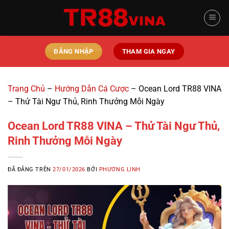
Chuyển
đến
nội
dung
ĐĂNG NHẬP
THAM GIA NGAY
Trang Chủ
–
Hướng Dẫn Cá Cược
–
Ocean Lord TR88 VINA
– Thử Tài Ngư Thủ, Rinh Thưởng Mỗi Ngày
Ocean Lord TR88 VINA – Thử Tài Ngư Thủ,
Rinh Thưởng Mỗi Ngày
ĐÃ ĐĂNG TRÊN
27/01/2026
BỞI
PHƯƠNG LINH