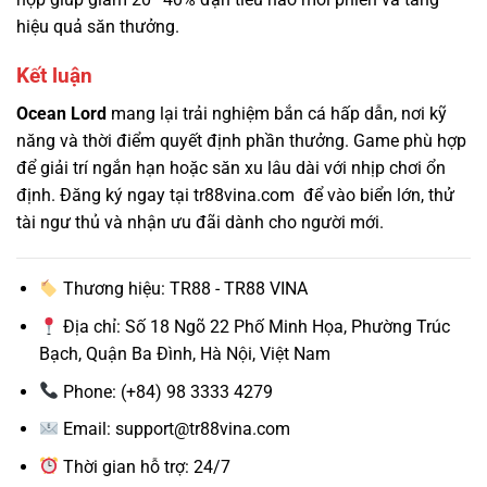
hiệu quả săn thưởng.
Kết luận
Ocean Lord
mang lại trải nghiệm bắn cá hấp dẫn, nơi kỹ
năng và thời điểm quyết định phần thưởng. Game phù hợp
để giải trí ngắn hạn hoặc săn xu lâu dài với nhịp chơi ổn
định. Đăng ký ngay tại tr88vina.com để vào biển lớn, thử
tài ngư thủ và nhận ưu đãi dành cho người mới.
Thương hiệu: TR88 - TR88 VINA
Địa chỉ: Số 18 Ngõ 22 Phố Minh Họa, Phường Trúc
Bạch, Quận Ba Đình, Hà Nội, Việt Nam
Phone: (+84) 98 3333 4279
Email:
support@tr88vina.com
Thời gian hỗ trợ: 24/7