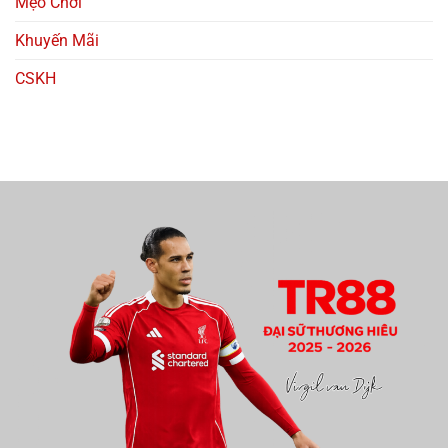
Mẹo Chơi
Khuyến Mãi
CSKH