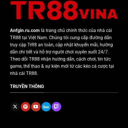
Anfgin.ru.com
là trang chủ chính thức của nhà cái
TR88 tại Việt Nam. Chúng tôi cung cấp đường dẫn
truy cập TrR8 an toàn, cập nhật khuyến mãi, hướng
dẫn chi tiết và hỗ trợ người chơi xuyên suốt 24/7.
Theo dõi TR88 nhận hướng dẫn, cách chơi, tin tức
game, thể thao & sự kiện mới từ các kèo cá cược tại
nhà cái TR88.
TRUYỀN THÔNG