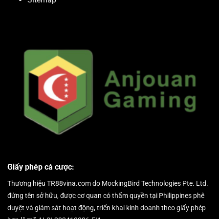
Giấy phép cá cược:
Thương hiệu TR88vina.com do MockingBird Technologies Pte. Ltd.
đứng tên sở hữu, được cơ quan có thẩm quyền tại Philippines phê
duyệt và giám sát hoạt động, triển khai kinh doanh theo giấy phép