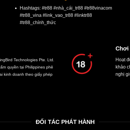
Hashtags: #tr88 #nhà_cái_tr88 #tr88vinacom
#tr88_vina #link_vao_tr88 #linktr88
#tr88_chính_thức
Chơi
Hoạt đ
gBird Technologies Pte. Ltd.
khảo c
ẩm quyền tại Philippines phê
nghị gi
hai kinh doanh theo giấy phép
ĐỐI TÁC PHÁT HÀNH