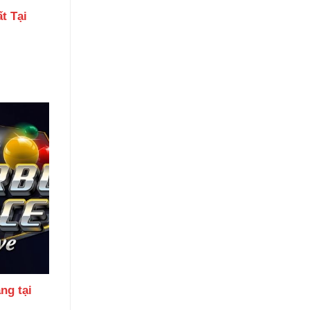
t Tại
ng tại