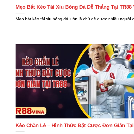
Mẹo Bắt Kèo Tài Xỉu Bóng Đá Dễ Thắng Tại TR88
Mẹo bắt kèo tài xỉu bóng đá luôn là chủ đề được nhiều người 
Kèo Chẵn Lẻ – Hình Thức Đặt Cược Đơn Giản Tại