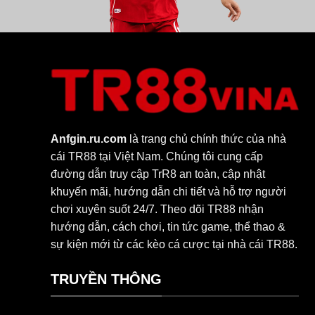
Anfgin.ru.com
là trang chủ chính thức của nhà
cái TR88 tại Việt Nam. Chúng tôi cung cấp
đường dẫn truy cập TrR8 an toàn, cập nhật
khuyến mãi, hướng dẫn chi tiết và hỗ trợ người
chơi xuyên suốt 24/7. Theo dõi TR88 nhận
hướng dẫn, cách chơi, tin tức game, thể thao &
sự kiện mới từ các kèo cá cược tại nhà cái TR88.
TRUYỀN THÔNG