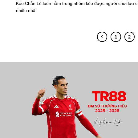
Kèo Chẵn Lẻ luôn nằm trong nhóm kèo được người chơi lựa 
nhiều nhất
1
2