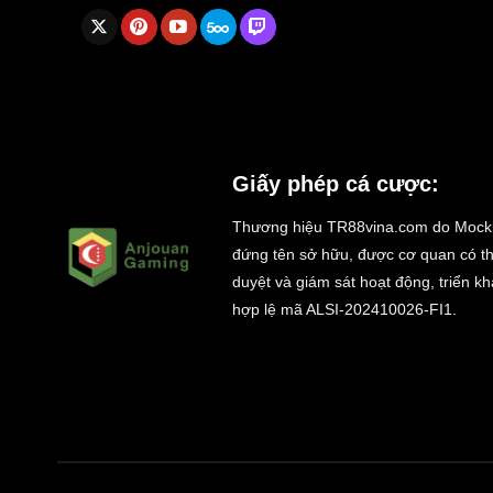
Giấy phép cá cược:
Thương hiệu TR88vina.com do Mockin
đứng tên sở hữu, được cơ quan có th
duyệt và giám sát hoạt động, triển k
hợp lệ mã ALSI-202410026-FI1.