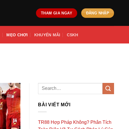
THAM GIA NGAY
ĐĂNG NHẬP
MẸO CHƠI
KHUYẾN MÃI
CSKH
BÀI VIẾT MỚI
TR88 Hợp Pháp Không? Phân Tích