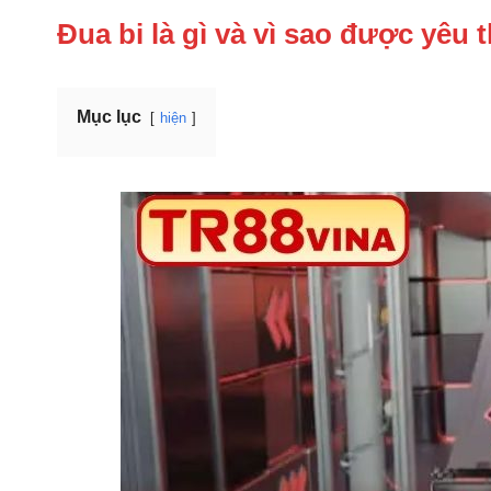
Đua bi là gì và vì sao được yêu t
Mục lục
hiện