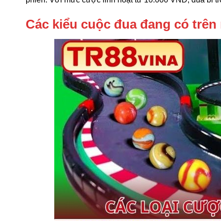
Các kiểu cuộc đua đang có trên