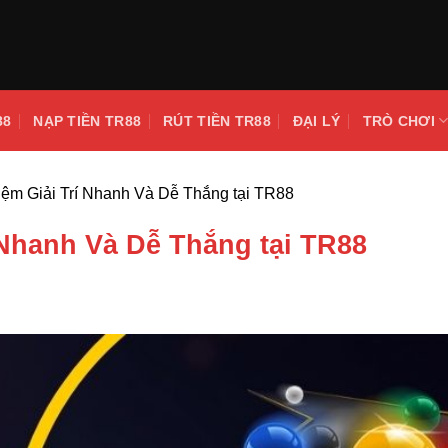
88
NẠP TIỀN TR88
RÚT TIỀN TR88
ĐẠI LÝ
TRÒ CHƠI
iệm Giải Trí Nhanh Và Dễ Thắng tại TR88
 Nhanh Và Dễ Thắng tại TR88