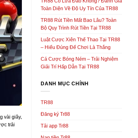
TR88 Có Lừa Đảo Không? Đánh Giá
Toàn Diện Về Độ Uy Tín Của TR88
TR88 Rút Tiền Mất Bao Lâu? Toàn
Bộ Quy Trình Rút Tiền Tại TR88
Luật Cược Xiên Thể Thao Tại TR88
– Hiểu Đúng Để Chơi Là Thắng
Cá Cược Bóng Ném – Trải Nghiệm
Giải Trí Hấp Dẫn Tại TR88
DANH MỤC CHÍNH
TR88
Đăng ký Tr88
g vài giây,
ợc trải
Tải app Tr88
Nạp tiền Tr88