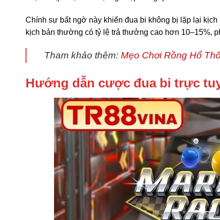
Chính sự bất ngờ này khiến đua bi không bị lặp lại kịch
kịch bản thường có tỷ lệ trả thưởng cao hơn 10–15%, p
Tham khảo thêm:
Mẹo Chơi Rồng Hổ Thô
Hướng dẫn cược đua bi trực tuy