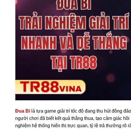
Đua Bi
là tựa game giải trí tốc độ đang thu hút đông đảo
người chơi đã biết kết quả thắng thua, tạo cảm giác hồi
nghiệm hệ thống hiển thị trực quan, tỷ lệ trả thưởng rõ