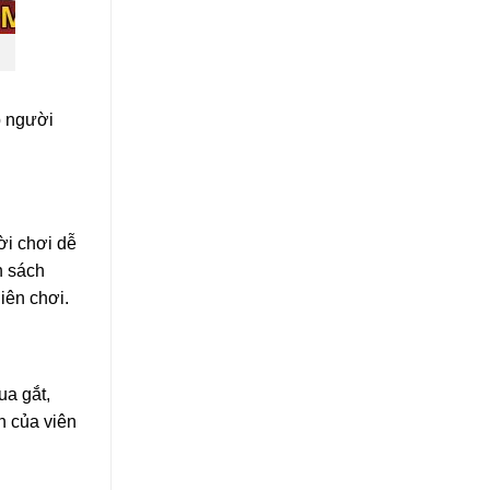
p người
ời chơi dễ
h sách
iên chơi.
ua gắt,
n của viên