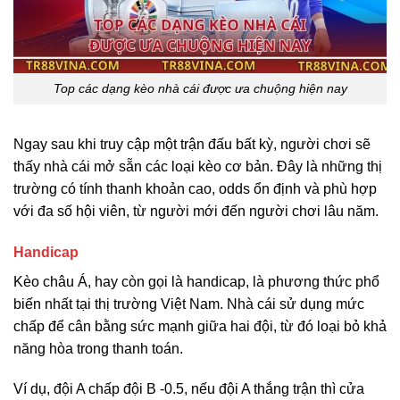
Top các dạng kèo nhà cái được ưa chuộng hiện nay
Ngay sau khi truy cập một trận đấu bất kỳ, người chơi sẽ
thấy nhà cái mở sẵn các loại kèo cơ bản. Đây là những thị
trường có tính thanh khoản cao, odds ổn định và phù hợp
với đa số hội viên, từ người mới đến người chơi lâu năm.
Handicap
Kèo châu Á, hay còn gọi là handicap, là phương thức phổ
biến nhất tại thị trường Việt Nam. Nhà cái sử dụng mức
chấp để cân bằng sức mạnh giữa hai đội, từ đó loại bỏ khả
năng hòa trong thanh toán.
Ví dụ, đội A chấp đội B -0.5, nếu đội A thắng trận thì cửa