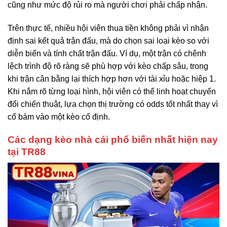
cũng như mức độ rủi ro mà người chơi phải chấp nhận.
Trên thực tế, nhiều hội viên thua tiền không phải vì nhận
định sai kết quả trận đấu, mà do chọn sai loại kèo so với
diễn biến và tính chất trận đấu. Ví dụ, một trận có chênh
lệch trình độ rõ ràng sẽ phù hợp với kèo chấp sâu, trong
khi trận cân bằng lại thích hợp hơn với tài xỉu hoặc hiệp 1.
Khi nắm rõ từng loại hình, hội viên có thể linh hoạt chuyển
đổi chiến thuật, lựa chọn thị trường có odds tốt nhất thay vì
cố bám vào một kèo cố định.
Các dạng kèo nhà cái phổ biến nhất hiện nay
tại TR88