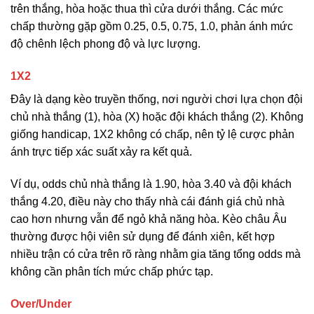
trên thắng, hòa hoặc thua thì cửa dưới thắng. Các mức
chấp thường gặp gồm 0.25, 0.5, 0.75, 1.0, phản ánh mức
độ chênh lệch phong độ và lực lượng.
1X2
Đây là dạng kèo truyền thống, nơi người chơi lựa chọn đội
chủ nhà thắng (1), hòa (X) hoặc đội khách thắng (2). Không
giống handicap, 1X2 không có chấp, nên tỷ lệ cược phản
ánh trực tiếp xác suất xảy ra kết quả.
Ví dụ, odds chủ nhà thắng là 1.90, hòa 3.40 và đội khách
thắng 4.20, điều này cho thấy nhà cái đánh giá chủ nhà
cao hơn nhưng vẫn để ngỏ khả năng hòa. Kèo châu Âu
thường được hội viên sử dụng để đánh xiên, kết hợp
nhiều trận có cửa trên rõ ràng nhằm gia tăng tổng odds mà
không cần phân tích mức chấp phức tạp.
Over/Under