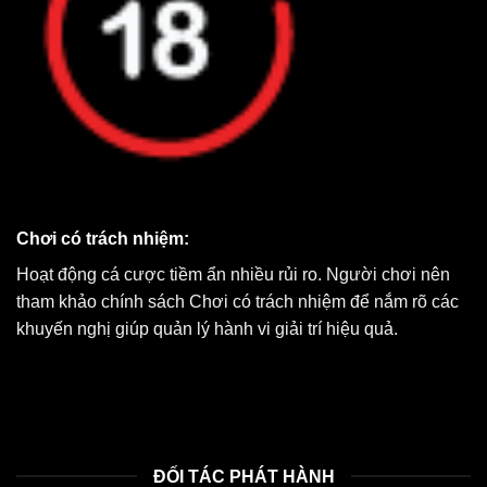
Chơi có trách nhiệm:
Hoạt động cá cược tiềm ẩn nhiều rủi ro. Người chơi nên
tham khảo chính sách Chơi có trách nhiệm để nắm rõ các
khuyến nghị giúp quản lý hành vi giải trí hiệu quả.
ĐỐI TÁC PHÁT HÀNH