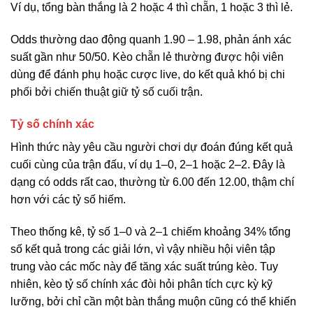
Ví dụ, tổng bàn thắng là 2 hoặc 4 thì chẵn, 1 hoặc 3 thì lẻ.
Odds thường dao động quanh 1.90 – 1.98, phản ánh xác
suất gần như 50/50. Kèo chẵn lẻ thường được hội viên
dùng để đánh phụ hoặc cược live, do kết quả khó bị chi
phối bởi chiến thuật giữ tỷ số cuối trận.
Tỷ số chính xác
Hình thức này yêu cầu người chơi dự đoán đúng kết quả
cuối cùng của trận đấu, ví dụ 1–0, 2–1 hoặc 2–2. Đây là
dạng có odds rất cao, thường từ 6.00 đến 12.00, thậm chí
hơn với các tỷ số hiếm.
Theo thống kê, tỷ số 1–0 và 2–1 chiếm khoảng 34% tổng
số kết quả trong các giải lớn, vì vậy nhiều hội viên tập
trung vào các mốc này để tăng xác suất trúng kèo. Tuy
nhiên, kèo tỷ số chính xác đòi hỏi phân tích cực kỳ kỹ
lưỡng, bởi chỉ cần một bàn thắng muộn cũng có thể khiến