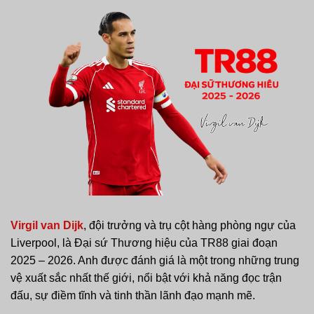
Virgil van Dijk
, đội trưởng và trụ cột hàng phòng ngự của
Liverpool, là Đại sứ Thương hiệu của TR88 giai đoạn
2025 – 2026. Anh được đánh giá là một trong những trung
vệ xuất sắc nhất thế giới, nổi bật với khả năng đọc trận
đấu, sự điềm tĩnh và tinh thần lãnh đạo mạnh mẽ.