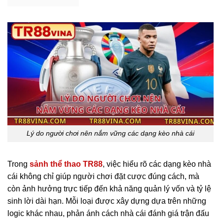
Lý do người chơi nên nắm vững các dạng kèo nhà cái
Trong
sảnh thể thao TR88
, việc hiểu rõ các dạng kèo nhà
cái không chỉ giúp người chơi đặt cược đúng cách, mà
còn ảnh hưởng trực tiếp đến khả năng quản lý vốn và tỷ lệ
sinh lời dài hạn. Mỗi loại được xây dựng dựa trên những
logic khác nhau, phản ánh cách nhà cái đánh giá trận đấu