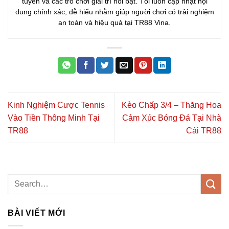
tuyến và các trò chơi giải trí nổi bật. Tôi luôn cập nhật nội
dung chính xác, dễ hiểu nhằm giúp người chơi có trải nghiệm
an toàn và hiệu quả tại TR88 Vina.
Kinh Nghiệm Cược Tennis
Kèo Chấp 3/4 – Thăng Hoa
Vào Tiền Thông Minh Tại
Cảm Xúc Bóng Đá Tại Nhà
TR88
Cái TR88
BÀI VIẾT MỚI