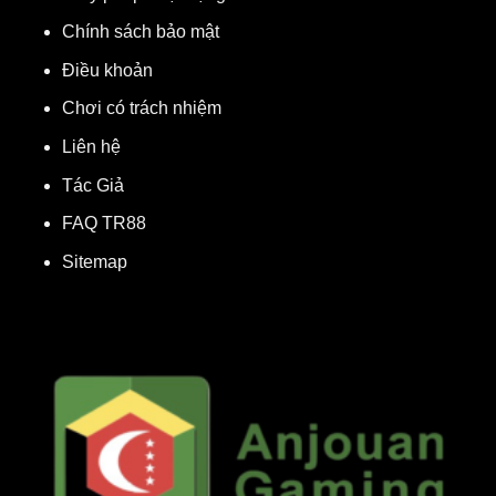
Chính sách bảo mật
Điều khoản
Chơi có trách nhiệm
Liên hệ
Tác Giả
FAQ TR88
Sitemap