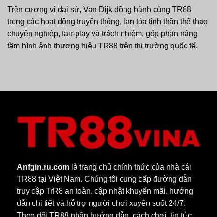
Trên cương vị đại sứ, Van Dijk đồng hành cùng TR88
trong các hoạt động truyền thông, lan tỏa tinh thần thể thao
chuyên nghiệp, fair-play và trách nhiệm, góp phần nâng
tầm hình ảnh thương hiệu TR88 trên thị trường quốc tế.
Anfgin.ru.com
là trang chủ chính thức của nhà cái
TR88 tại Việt Nam. Chúng tôi cung cấp đường dẫn
truy cập TrR8 an toàn, cập nhật khuyến mãi, hướng
dẫn chi tiết và hỗ trợ người chơi xuyên suốt 24/7.
Theo dõi TR88 nhận hướng dẫn, cách chơi, tin tức