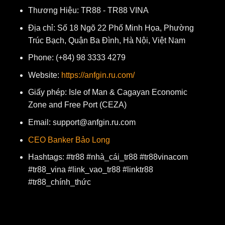
Thương Hiệu: TR88 - TR88 VINA
Địa chỉ: Số 18 Ngõ 22 Phố Minh Họa, Phường
Trúc Bạch, Quận Ba Đình, Hà Nội, Việt Nam
Phone: (+84) 98 3333 4279
Website:
https://anfgin.ru.com/
Giấy phép: Isle of Man & Cagayan Economic
Zone and Free Port (CEZA)
Email:
support@anfgin.ru.com
CEO Banker Bảo Long
Hashtags: #tr88 #nhà_cái_tr88 #tr88vinacom
#tr88_vina #link_vao_tr88 #linktr88
#tr88_chính_thức