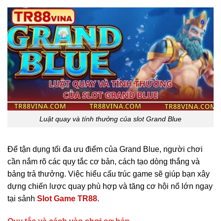
Luật quay và tính thưởng của slot Grand Blue
Để tận dụng tối đa ưu điểm của Grand Blue, người chơi
cần nắm rõ các quy tắc cơ bản, cách tạo dòng thắng và
bảng trả thưởng. Việc hiểu cấu trúc game sẽ giúp bạn xây
dựng chiến lược quay phù hợp và tăng cơ hội nổ lớn ngay
tại sảnh
Slot Game TR88
.