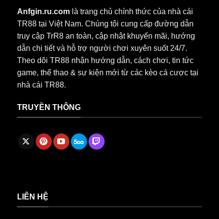
Anfgin.ru.com
là trang chủ chính thức của nhà cái
TR88 tại Việt Nam. Chúng tôi cung cấp đường dẫn
truy cập TrR8 an toàn, cập nhật khuyến mãi, hướng
dẫn chi tiết và hỗ trợ người chơi xuyên suốt 24/7.
Theo dõi TR88 nhận hướng dẫn, cách chơi, tin tức
game, thể thao & sự kiện mới từ các kèo cá cược tại
nhà cái TR88.
TRUYỀN THÔNG
LIÊN HỆ