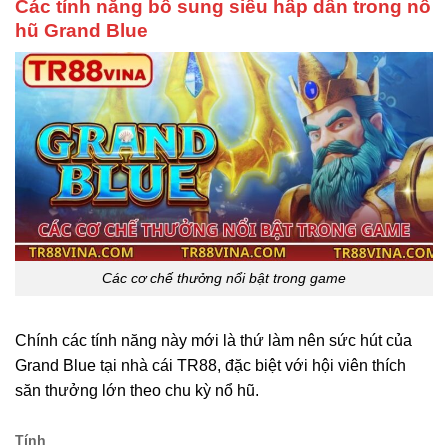
Các tính năng bổ sung siêu hấp dẫn trong nổ
hũ Grand Blue
Các cơ chế thưởng nổi bật trong game
Chính các tính năng này mới là thứ làm nên sức hút của
Grand Blue tại nhà cái TR88, đặc biệt với hội viên thích
săn thưởng lớn theo chu kỳ nổ hũ.
Tính