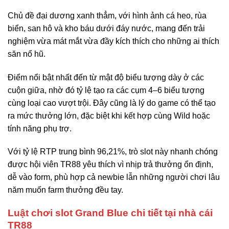
Chủ đề đại dương xanh thẳm, với hình ảnh cá heo, rùa
biển, san hô và kho báu dưới đáy nước, mang đến trải
nghiệm vừa mát mắt vừa đầy kích thích cho những ai thích
săn nổ hũ.
Điểm nổi bật nhất đến từ mật độ biểu tượng dày ở các
cuộn giữa, nhờ đó tỷ lệ tạo ra các cụm 4–6 biểu tượng
cùng loại cao vượt trội. Đây cũng là lý do game có thể tạo
ra mức thưởng lớn, đặc biệt khi kết hợp cùng Wild hoặc
tính năng phụ trợ.
Với tỷ lệ RTP trung bình 96,21%, trò slot này nhanh chóng
được hội viên TR88 yêu thích vì nhịp trả thưởng ổn định,
dễ vào form, phù hợp cả newbie lẫn những người chơi lâu
năm muốn farm thưởng đều tay.
Luật chơi slot Grand Blue chi tiết tại nhà cái
TR88