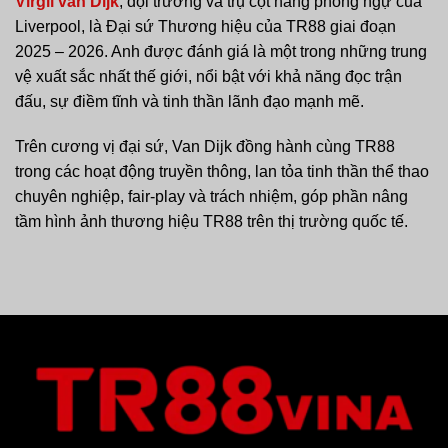
Virgil van Dijk
, đội trưởng và trụ cột hàng phòng ngự của
Liverpool, là Đại sứ Thương hiệu của TR88 giai đoạn
2025 – 2026. Anh được đánh giá là một trong những trung
vệ xuất sắc nhất thế giới, nổi bật với khả năng đọc trận
đấu, sự điềm tĩnh và tinh thần lãnh đạo mạnh mẽ.
Trên cương vị đại sứ, Van Dijk đồng hành cùng TR88
trong các hoạt động truyền thông, lan tỏa tinh thần thể thao
chuyên nghiệp, fair-play và trách nhiệm, góp phần nâng
tầm hình ảnh thương hiệu TR88 trên thị trường quốc tế.