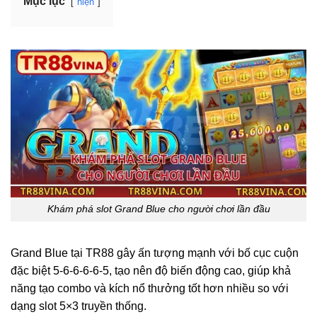
Mục lục
hiện
Khám phá slot Grand Blue cho người chơi lần đầu
Grand Blue tại TR88 gây ấn tượng mạnh với bố cục cuộn
đặc biệt 5-6-6-6-6-5, tạo nên độ biến động cao, giúp khả
năng tạo combo và kích nổ thưởng tốt hơn nhiều so với
dạng slot 5×3 truyền thống.