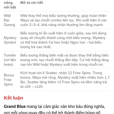
năng
Mô tả chi tiết
nổi bật
Wild
Wild thay thế mọi biểu tượng thường, giúp hoàn thiện
Đại
Ways và tạo chuỗi combo liên tục. Khi xuất hiện ở các
Dương
cuộn 2–3–4, khả năng nhân thưởng lớn tăng mạnh.
Biểu tượng bí ẩn xuất hiện ở cuộn giữa, sau khi dừng
Mystery
quay sẽ chuyển thành cùng một biểu tượng. Mystery
Symbol
có thể hóa thành Cá heo hoặc Ngọc trai – hai biểu
tượng trả cao nhất.
Tumble
Biểu tượng thắng biến mất và được thay thế bằng biểu
(rơi liên
tượng mới, tạo chuỗi thắng liên tiếp. Cơ hội thắng tăng
hoàn)
cao khi Wild hoặc Mystery xuất hiện trong chuỗi rơi.
Kích hoạt với 4 Scatter, nhận 12 Free Spins. Trong
Bonus
bonus, Ways mở rộng, Mystery xuất hiện nhiều hơn 1,7
Free
lần, Scatter tặng thêm +2 Free Spins và tiềm năng trả
Spins
từ x20 – x120.
Kết luận
Grand Blue
mang lại cảm giác săn kho báu đúng nghĩa,
nơi mỗi vòng quay đều có thể trở thành điểm bùng nổ