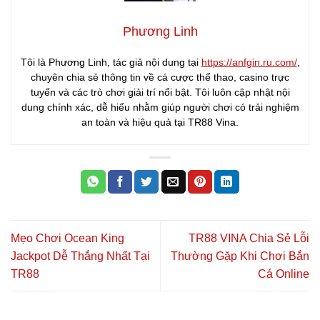
Phương Linh
Tôi là Phương Linh, tác giả nội dung tại
https://anfgin.ru.com/
,
chuyên chia sẻ thông tin về cá cược thể thao, casino trực
tuyến và các trò chơi giải trí nổi bật. Tôi luôn cập nhật nội
dung chính xác, dễ hiểu nhằm giúp người chơi có trải nghiệm
an toàn và hiệu quả tại TR88 Vina.
Mẹo Chơi Ocean King
TR88 VINA Chia Sẻ Lỗi
Jackpot Dễ Thắng Nhất Tại
Thường Gặp Khi Chơi Bắn
TR88
Cá Online