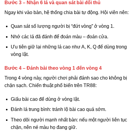
Bước 3 – Nhận 6 lá và quan sát bài đối thủ
Ngay khi vào bàn, hệ thống chia bài tự động. Hội viên nên:
Quan sát số lượng người bị “đứt vòng” ở vòng 1.
Nhớ các lá đã đánh để đoán màu – đoán cửa.
Ưu tiên giữ lại những lá cao như A, K, Q để dùng trong
vòng lật.
Bước 4 – Đánh bài theo vòng 1 đến vòng 4
Trong 4 vòng này, người chơi phải đánh sao cho không bị
chặn sạch. Chiến thuật phổ biến trên TR88:
Giấu bài cao để dùng ở vòng lật.
Đánh lá trung bình: tránh lộ bài cao quá sớm.
Theo dõi người mạnh nhất bàn: nếu một người liên tục
chặn, nên né màu họ đang giữ.