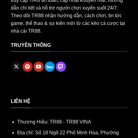
truy cập TrR8 an toàn, cập nhật khuyến mãi, hướng
dẫn chi tiết và hỗ trợ người chơi xuyên suốt 24/7.
Theo dõi TR88 nhận hướng dẫn, cách chơi, tin tức
game, thể thao & sự kiện mới từ các kèo cá cược tại
nhà cái TR88.
TRUYỀN THÔNG
LIÊN HỆ
Thương Hiệu: TR88 - TR88 VINA
Địa chỉ: Số 18 Ngõ 22 Phố Minh Họa, Phường