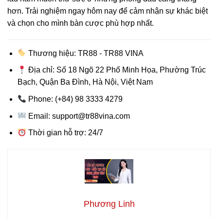
hơn. Trải nghiệm ngay hôm nay để cảm nhận sự khác biệt
và chọn cho mình bàn cược phù hợp nhất.
Thương hiệu: TR88 - TR88 VINA
Địa chỉ: Số 18 Ngõ 22 Phố Minh Họa, Phường Trúc
Bạch, Quận Ba Đình, Hà Nội, Việt Nam
Phone: (+84) 98 3333 4279
Email:
support@tr88vina.com
Thời gian hỗ trợ: 24/7
Phương Linh