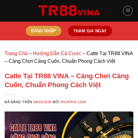
Chuyển
đến
nội
dung
ĐĂNG NHẬP
THAM GIA NGAY
Trang Chủ
–
Hướng Dẫn Cá Cược
–
Catte Tại TR88 VINA
– Càng Chơi Càng Cuốn, Chuẩn Phong Cách Việt
Catte Tại TR88 VINA – Càng Chơi Càng
Cuốn, Chuẩn Phong Cách Việt
ĐÃ ĐĂNG TRÊN
08/02/2026
BỞI
PHƯƠNG LINH