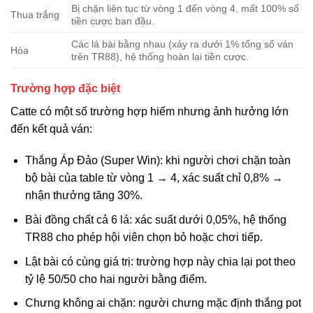
Bị chặn liên tục từ vòng 1 đến vòng 4, mất 100% số
Thua trắng
tiền cược ban đầu.
Các lá bài bằng nhau (xảy ra dưới 1% tổng số ván
Hòa
trên TR88), hệ thống hoàn lại tiền cược.
Trường hợp đặc biệt
Catte có một số trường hợp hiếm nhưng ảnh hưởng lớn
đến kết quả ván:
Thắng Áp Đảo (Super Win): khi người chơi chặn toàn
bộ bài của table từ vòng 1 → 4, xác suất chỉ 0,8% →
nhận thưởng tăng 30%.
Bài đồng chất cả 6 lá: xác suất dưới 0,05%, hệ thống
TR88 cho phép hội viên chọn bỏ hoặc chơi tiếp.
Lật bài có cùng giá trị: trường hợp này chia lại pot theo
tỷ lệ 50/50 cho hai người bằng điểm.
Chưng không ai chặn: người chưng mặc định thắng pot