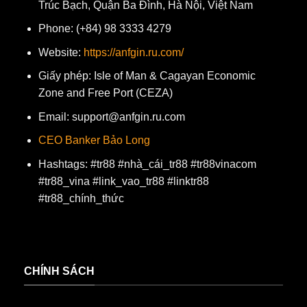
Trúc Bạch, Quận Ba Đình, Hà Nội, Việt Nam
Phone: (+84) 98 3333 4279
Website:
https://anfgin.ru.com/
Giấy phép: Isle of Man & Cagayan Economic
Zone and Free Port (CEZA)
Email:
support@anfgin.ru.com
CEO Banker Bảo Long
Hashtags: #tr88 #nhà_cái_tr88 #tr88vinacom
#tr88_vina #link_vao_tr88 #linktr88
#tr88_chính_thức
CHÍNH SÁCH