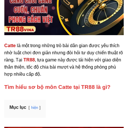
Catte
là một trong những trò bài dân gian được yêu thích
nhờ luật chơi đơn giản nhưng đòi hỏi tư duy chiến thuật rõ
ràng. Tại
TR88
, tựa game này được tái hiện với giao diện
thân thiện, tốc độ chia bài mượt và hệ thống phòng phù
hợp nhiều cấp độ.
Tìm hiểu sơ bộ môn Catte tại TR88 là gì?
Mục lục
hiện