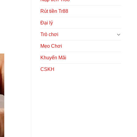
Rút tiền Tr88
Đại lý
Trò chơi
Mẹo Chơi
Khuyến Mãi
CSKH