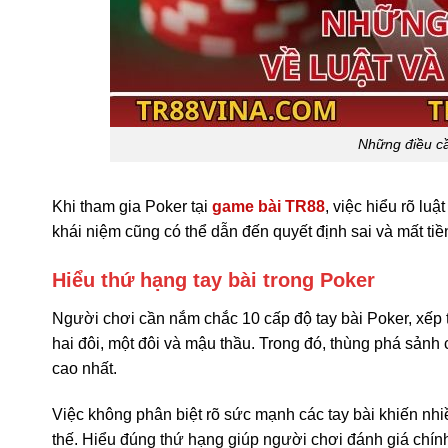
Những điều cầ
Khi tham gia Poker tại
game bài TR88
, việc hiểu rõ lu
khái niệm cũng có thể dẫn đến quyết định sai và mất tiề
Hiểu thứ hạng tay bài trong Poker
Người chơi cần nắm chắc 10 cấp độ tay bài Poker, xếp t
hai đôi, một đôi và mậu thầu. Trong đó, thùng phá sảnh 
cao nhất.
Việc không phân biệt rõ sức mạnh các tay bài khiến nhi
thế. Hiểu đúng thứ hạng giúp người chơi đánh giá chín