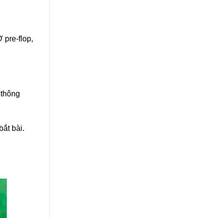
 pre-flop,
 thông
bắt bài.