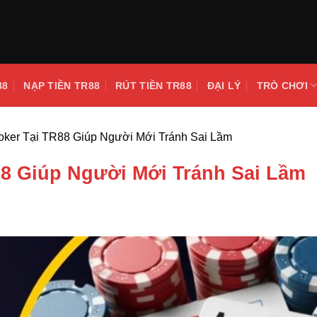
88
NẠP TIỀN TR88
RÚT TIỀN TR88
ĐẠI LÝ
TRÒ CHƠI
oker Tại TR88 Giúp Người Mới Tránh Sai Lầm
88 Giúp Người Mới Tránh Sai Lầm