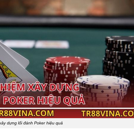
xây dựng lối đánh Poker hiệu quả