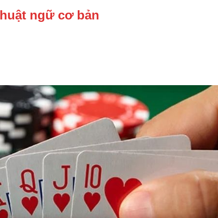
 thuật ngữ cơ bản