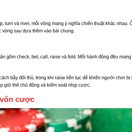
, turn và river, mỗi vòng mang ý nghĩa chiến thuật khác nhau. Ở
các vòng sau dựa thêm vào bài chung.
ản gồm check, bet, call, raise và fold. Mỗi hành động đều mang
ch bẫy đối thủ, trong khi raise liên tục dễ khiến người chơi bị 
p giữ thế chủ động và kiểm soát nhịp cược.
ý vốn cược