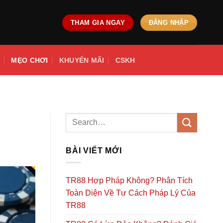
THAM GIA NGAY
ĐĂNG NHẬP
MẸO CHƠI
KHUYẾN MÃI
CSKH
BÀI VIẾT MỚI
TR88 Hợp Pháp Không? Phân Tích
Toàn Diện Về Tư Cách Pháp Lý Của
TR88