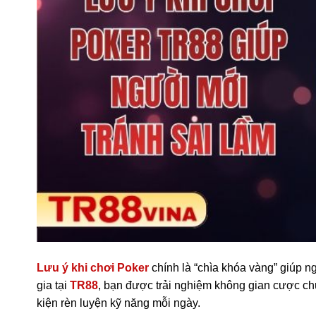
Lưu ý khi chơi Poker
chính là “chìa khóa vàng” giúp n
gia tại
TR88
, bạn được trải nghiệm không gian cược ch
kiện rèn luyện kỹ năng mỗi ngày.