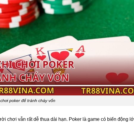
 chơi poker để tránh cháy vốn
gười chơi vẫn rất dễ thua dài hạn. Poker là game có biến động l