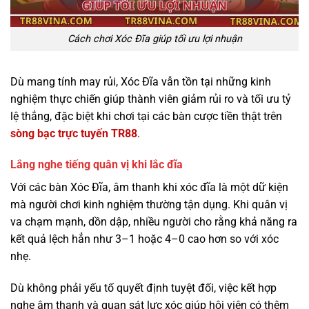
Cách chơi Xóc Đĩa giúp tối ưu lợi nhuận
Dù mang tính may rủi, Xóc Đĩa vẫn tồn tại những kinh
nghiệm thực chiến giúp thành viên giảm rủi ro và tối ưu tỷ
lệ thắng, đặc biệt khi chơi tại các bàn cược tiền thật trên
sòng bạc trực tuyến TR88
.
Lắng nghe tiếng quân vị khi lắc đĩa
Với các bàn Xóc Đĩa, âm thanh khi xóc đĩa là một dữ kiện
mà người chơi kinh nghiệm thường tận dụng. Khi quân vị
va chạm mạnh, dồn dập, nhiều người cho rằng khả năng ra
kết quả lệch hẳn như 3–1 hoặc 4–0 cao hơn so với xóc
nhẹ.
Dù không phải yếu tố quyết định tuyệt đối, việc kết hợp
nghe âm thanh và quan sát lực xóc giúp hội viên có thêm