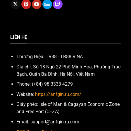
LIÊN HỆ
Thương Hiệu: TR88 - TR88 VINA
Địa chỉ: Số 18 Ngõ 22 Phố Minh Họa, Phường Trúc
Bạch, Quận Ba Đình, Hà Nội, Việt Nam
Phone: (+84) 98 3333 4279
Website:
https://anfgin.ru.com/
Giấy phép: Isle of Man & Cagayan Economic Zone
and Free Port (CEZA)
Email:
support@anfgin.ru.com