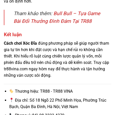
và ổn định hơn.
Tham khảo thêm:
Bull Bull – Tựa Game
Bài Đổi Thưởng Đình Đám Tại TR88
Kết luận
Cách chơi Xóc Đĩa
đúng phương pháp sẽ giúp người tham
gia tự tin hơn khi đặt cược và hạn chế rủi ro không cần
thiết. Khi hiểu rõ luật cùng chiến lược quản lý vốn, mỗi
phiên đấu đều trở nên chủ động và dễ kiểm soát. Truy cập
tr88vina.com ngay hôm nay để thực hành và tận hưởng
những ván cược sôi động.
Thương hiệu: TR88 - TR88 VINA
Địa chỉ: Số 18 Ngõ 22 Phố Minh Họa, Phường Trúc
Bạch, Quận Ba Đình, Hà Nội, Việt Nam