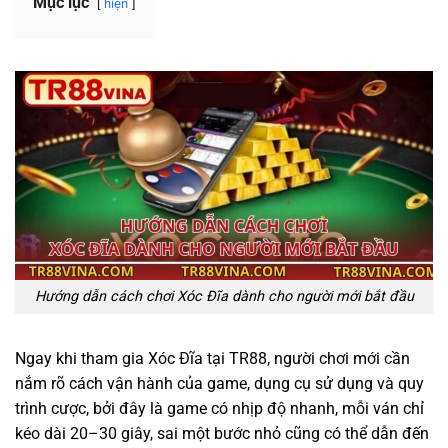
Mục lục
hiện
Hướng dẫn cách chơi Xóc Đĩa dành cho người mới bắt đầu
Ngay khi tham gia Xóc Đĩa tại TR88, người chơi mới cần
nắm rõ cách vận hành của game, dụng cụ sử dụng và quy
trình cược, bởi đây là game có nhịp độ nhanh, mỗi ván chỉ
kéo dài 20–30 giây, sai một bước nhỏ cũng có thể dẫn đến