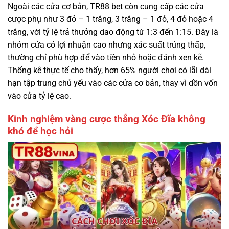
Ngoài các cửa cơ bản, TR88 bet còn cung cấp các cửa
cược phụ như 3 đỏ – 1 trắng, 3 trắng – 1 đỏ, 4 đỏ hoặc 4
trắng, với tỷ lệ trả thưởng dao động từ 1:3 đến 1:15. Đây là
nhóm cửa có lợi nhuận cao nhưng xác suất trúng thấp,
thường chỉ phù hợp để vào tiền nhỏ hoặc đánh xen kẽ.
Thống kê thực tế cho thấy, hơn 65% người chơi có lãi dài
hạn tập trung chủ yếu vào các cửa cơ bản, thay vì dồn vốn
vào cửa tỷ lệ cao.
Kinh nghiệm vàng cược thắng Xóc Đĩa không
khó để học hỏi