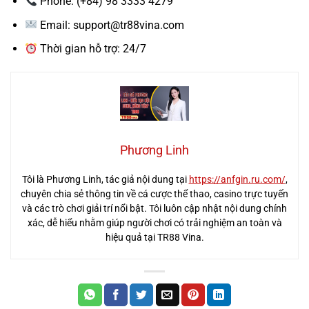
Phone: (+84) 98 3333 4279
Email:
support@tr88vina.com
Thời gian hỗ trợ: 24/7
Phương Linh
Tôi là Phương Linh, tác giả nội dung tại
https://anfgin.ru.com/
,
chuyên chia sẻ thông tin về cá cược thể thao, casino trực tuyến
và các trò chơi giải trí nổi bật. Tôi luôn cập nhật nội dung chính
xác, dễ hiểu nhằm giúp người chơi có trải nghiệm an toàn và
hiệu quả tại TR88 Vina.