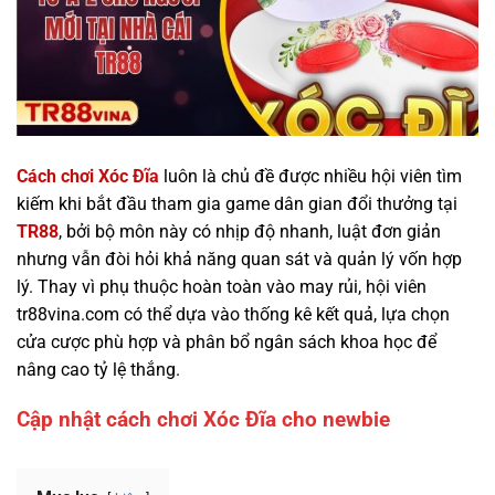
Cách chơi Xóc Đĩa
luôn là chủ đề được nhiều hội viên tìm
kiếm khi bắt đầu tham gia game dân gian đổi thưởng tại
TR88
, bởi bộ môn này có nhịp độ nhanh, luật đơn giản
nhưng vẫn đòi hỏi khả năng quan sát và quản lý vốn hợp
lý. Thay vì phụ thuộc hoàn toàn vào may rủi, hội viên
tr88vina.com có thể dựa vào thống kê kết quả, lựa chọn
cửa cược phù hợp và phân bổ ngân sách khoa học để
nâng cao tỷ lệ thắng.
Cập nhật cách chơi Xóc Đĩa cho newbie