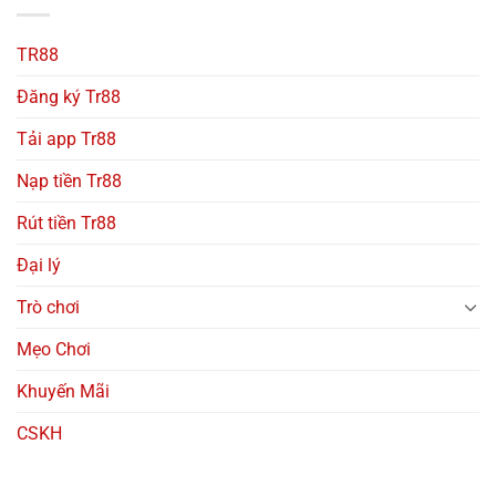
TR88
Đăng ký Tr88
Tải app Tr88
Nạp tiền Tr88
Rút tiền Tr88
Đại lý
Trò chơi
Mẹo Chơi
Khuyến Mãi
CSKH