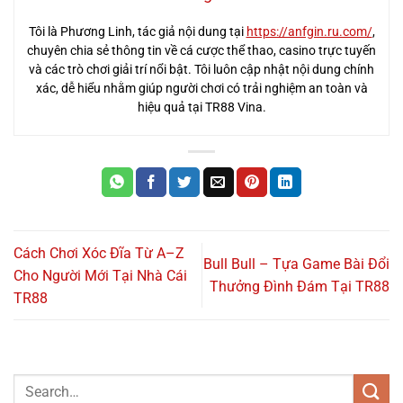
Tôi là Phương Linh, tác giả nội dung tại
https://anfgin.ru.com/
,
chuyên chia sẻ thông tin về cá cược thể thao, casino trực tuyến
và các trò chơi giải trí nổi bật. Tôi luôn cập nhật nội dung chính
xác, dễ hiểu nhằm giúp người chơi có trải nghiệm an toàn và
hiệu quả tại TR88 Vina.
Cách Chơi Xóc Đĩa Từ A–Z
Bull Bull – Tựa Game Bài Đổi
Cho Người Mới Tại Nhà Cái
Thưởng Đình Đám Tại TR88
TR88