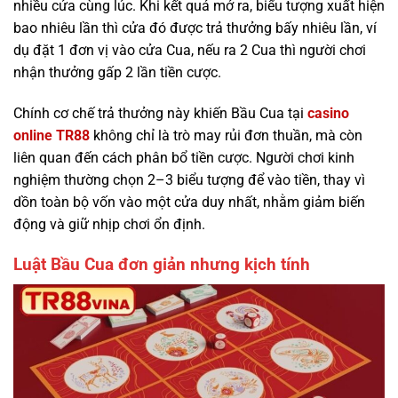
nhiều cửa cùng lúc. Khi kết quả mở ra, biểu tượng xuất hiện
bao nhiêu lần thì cửa đó được trả thưởng bấy nhiêu lần, ví
dụ đặt 1 đơn vị vào cửa Cua, nếu ra 2 Cua thì người chơi
nhận thưởng gấp 2 lần tiền cược.
Chính cơ chế trả thưởng này khiến Bầu Cua tại
casino
online TR88
không chỉ là trò may rủi đơn thuần, mà còn
liên quan đến cách phân bổ tiền cược. Người chơi kinh
nghiệm thường chọn 2–3 biểu tượng để vào tiền, thay vì
dồn toàn bộ vốn vào một cửa duy nhất, nhằm giảm biến
động và giữ nhịp chơi ổn định.
Luật Bầu Cua đơn giản nhưng kịch tính