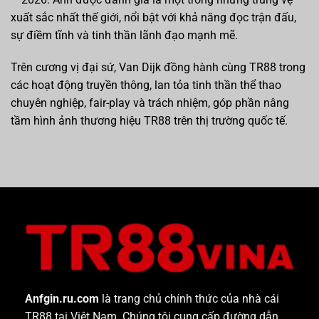
xuất sắc nhất thế giới, nổi bật với khả năng đọc trận đấu,
sự điềm tĩnh và tinh thần lãnh đạo mạnh mẽ.
Trên cương vị đại sứ, Van Dijk đồng hành cùng TR88 trong
các hoạt động truyền thông, lan tỏa tinh thần thể thao
chuyên nghiệp, fair-play và trách nhiệm, góp phần nâng
tầm hình ảnh thương hiệu TR88 trên thị trường quốc tế.
Anfgin.ru.com
là trang chủ chính thức của nhà cái
TR88 tại Việt Nam. Chúng tôi cung cấp đường dẫn