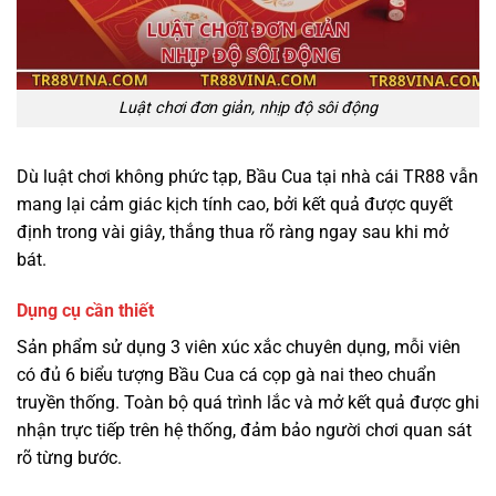
Luật chơi đơn giản, nhịp độ sôi động
Dù luật chơi không phức tạp, Bầu Cua tại nhà cái TR88 vẫn
mang lại cảm giác kịch tính cao, bởi kết quả được quyết
định trong vài giây, thắng thua rõ ràng ngay sau khi mở
bát.
Dụng cụ cần thiết
Sản phẩm sử dụng 3 viên xúc xắc chuyên dụng, mỗi viên
có đủ 6 biểu tượng Bầu Cua cá cọp gà nai theo chuẩn
truyền thống. Toàn bộ quá trình lắc và mở kết quả được ghi
nhận trực tiếp trên hệ thống, đảm bảo người chơi quan sát
rõ từng bước.