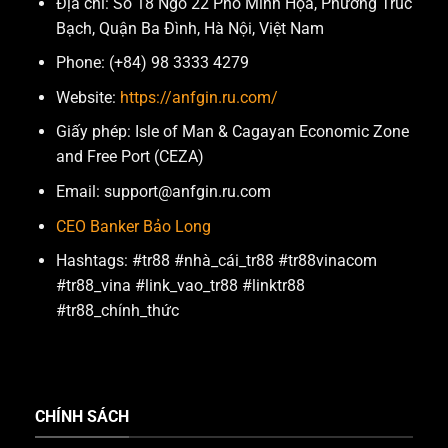
Địa chỉ: Số 18 Ngõ 22 Phố Minh Họa, Phường Trúc
Bạch, Quận Ba Đình, Hà Nội, Việt Nam
Phone: (+84) 98 3333 4279
Website:
https://anfgin.ru.com/
Giấy phép: Isle of Man & Cagayan Economic Zone
and Free Port (CEZA)
Email:
support@anfgin.ru.com
CEO Banker Bảo Long
Hashtags: #tr88 #nhà_cái_tr88 #tr88vinacom
#tr88_vina #link_vao_tr88 #linktr88
#tr88_chính_thức
CHÍNH SÁCH