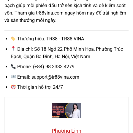
bạch giúp mỗi phiên đấu trở nên kịch tính và dễ kiểm soát
vốn. Tham gia tr88vina.com ngay hôm nay để trải nghiệm
và săn thưởng mỗi ngày.
Thương hiệu: TR88 - TR88 VINA
Địa chỉ: Số 18 Ngõ 22 Phố Minh Họa, Phường Trúc
Bạch, Quận Ba Đình, Hà Nội, Việt Nam
Phone: (+84) 98 3333 4279
Email:
support@tr88vina.com
Thời gian hỗ trợ: 24/7
Phương Linh