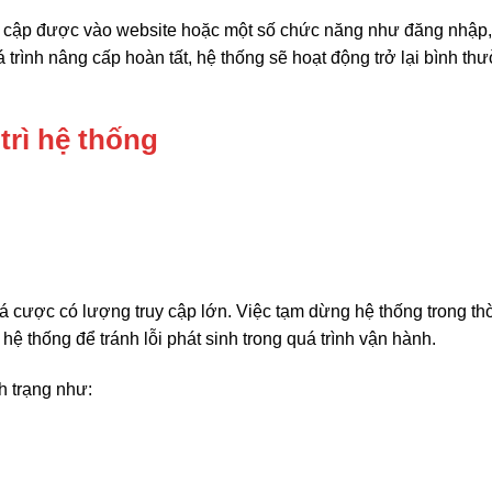
uy cập được vào website hoặc một số chức năng như đăng nhập, 
uá trình nâng cấp hoàn tất, hệ thống sẽ hoạt động trở lại bình th
trì hệ thống
cá cược có lượng truy cập lớn. Việc tạm dừng hệ thống trong th
hệ thống để tránh lỗi phát sinh trong quá trình vận hành.
nh trạng như: