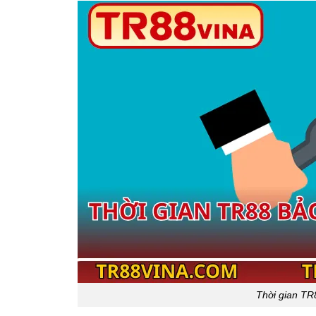
Thời gian TR8