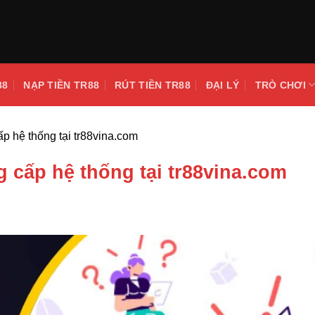
88
NẠP TIỀN TR88
RÚT TIỀN TR88
ĐẠI LÝ
TRÒ CHƠI
p hệ thống tại tr88vina.com
 cấp hệ thống tại tr88vina.com