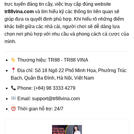
trực tuyến đáng tin cậy, việc truy cập đúng website
tr88vina.com
và tìm hiểu kỹ các thông tin liên quan sẽ
giúp đưa ra quyết định phù hợp. Khi hiểu rõ những điểm
khác biệt giữa các nhà cái, người chơi sẽ dễ dàng lựa
chọn nơi phù hợp với nhu cầu và phong cách cá cược của
mình.
Thương hiệu: TR88 - TR88 VINA
Địa chỉ: Số 18 Ngõ 22 Phố Minh Họa, Phường Trúc
Bạch, Quận Ba Đình, Hà Nội, Việt Nam
Phone: (+84) 98 3333 4279
Email:
support@tr88vina.com
Thời gian hỗ trợ: 24/7