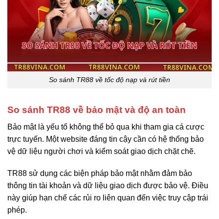
So sánh TR88 về tốc độ nạp và rút tiền
So sánh TR88 về bảo mật và độ an toàn
Bảo mật là yếu tố không thể bỏ qua khi tham gia cá cược
trực tuyến. Một website đáng tin cậy cần có hệ thống bảo
vệ dữ liệu người chơi và kiểm soát giao dịch chặt chẽ.
TR88 sử dụng các biện pháp bảo mật nhằm đảm bảo
thông tin tài khoản và dữ liệu giao dịch được bảo vệ. Điều
này giúp hạn chế các rủi ro liên quan đến việc truy cập trái
phép.