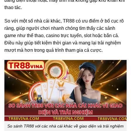
bằng điện thoại hoặc máy tính mà không gặp khó khăn khi
thao tác.
So với một số nhà cái khác, TR88 có ưu điểm ở bố cục rõ
ràng, giúp người chơi nhanh chóng tìm thấy các sảnh
game như thể thao, casino trực tuyến, slot hoặc bắn cá.
Điều này giúp tiết kiệm thời gian và mang lại trải nghiệm
mượt mà hơn trong quá trình tham gia cá cược.
So sánh TR88 với các nhà cái khác về giao diện và trải nghiệm