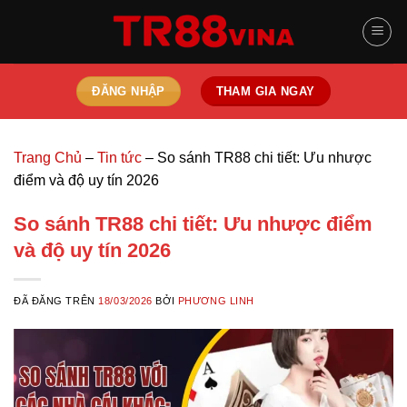
Chuyển
đến
nội
dung
ĐĂNG NHẬP
THAM GIA NGAY
Trang Chủ
–
Tin tức
–
So sánh TR88 chi tiết: Ưu nhược
điểm và độ uy tín 2026
So sánh TR88 chi tiết: Ưu nhược điểm
và độ uy tín 2026
ĐÃ ĐĂNG TRÊN
18/03/2026
BỞI
PHƯƠNG LINH