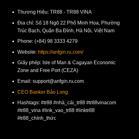
Thương Hiệu: TR88 - TR88 VINA
Địa chỉ: Số 18 Ngõ 22 Phố Minh Họa, Phường
Trúc Bạch, Quận Ba Đình, Hà Nội, Việt Nam
Phone: (+84) 98 3333 4279
Website:
https://anfgin.ru.com/
Giấy phép: Isle of Man & Cagayan Economic
Zone and Free Port (CEZA)
Email:
support@anfgin.ru.com
CEO Banker Bảo Long
Hashtags: #tr88 #nhà_cái_tr88 #tr88vinacom
#tr88_vina #link_vao_tr88 #linktr88
#tr88_chính_thức