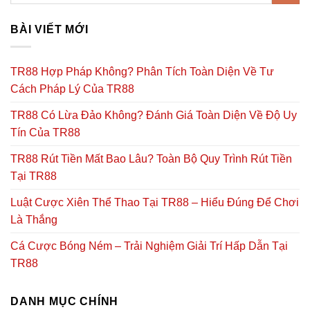
BÀI VIẾT MỚI
TR88 Hợp Pháp Không? Phân Tích Toàn Diện Về Tư
Cách Pháp Lý Của TR88
TR88 Có Lừa Đảo Không? Đánh Giá Toàn Diện Về Độ Uy
Tín Của TR88
TR88 Rút Tiền Mất Bao Lâu? Toàn Bộ Quy Trình Rút Tiền
Tại TR88
Luật Cược Xiên Thể Thao Tại TR88 – Hiểu Đúng Để Chơi
Là Thắng
Cá Cược Bóng Ném – Trải Nghiệm Giải Trí Hấp Dẫn Tại
TR88
DANH MỤC CHÍNH