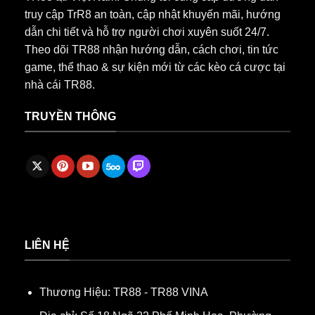
truy cập TrR8 an toàn, cập nhật khuyến mãi, hướng
dẫn chi tiết và hỗ trợ người chơi xuyên suốt 24/7.
Theo dõi TR88 nhận hướng dẫn, cách chơi, tin tức
game, thể thao & sự kiện mới từ các kèo cá cược tại
nhà cái TR88.
TRUYỀN THÔNG
LIÊN HỆ
Thương Hiệu: TR88 - TR88 VINA