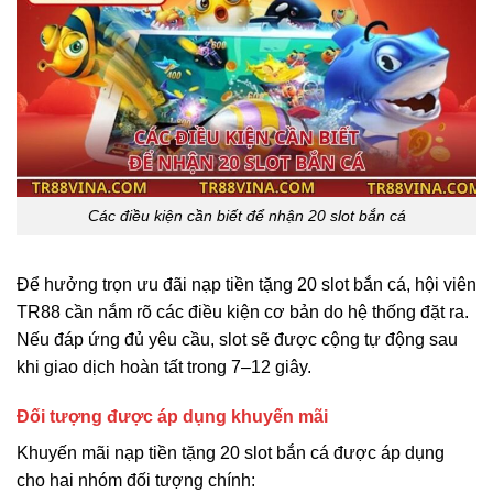
Các điều kiện cần biết để nhận 20 slot bắn cá
Để hưởng trọn ưu đãi nạp tiền tặng 20 slot bắn cá, hội viên
TR88 cần nắm rõ các điều kiện cơ bản do hệ thống đặt ra.
Nếu đáp ứng đủ yêu cầu, slot sẽ được cộng tự động sau
khi giao dịch hoàn tất trong 7–12 giây.
Đối tượng được áp dụng khuyến mãi
Khuyến mãi nạp tiền tặng 20 slot bắn cá được áp dụng
cho hai nhóm đối tượng chính: