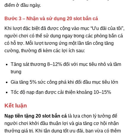
điểm ở đầu ngày.
Bước 3 – Nhận và sử dụng 20 slot bắn cá
Khi lượt đặc biệt đã được cộng vào mục “Ưu đãi của tôi”,
người chơi có thể sử dụng ngay trong các phòng bắn cá
có hỗ trợ. Mỗi lượt tương ứng một lần tấn công tăng
cường, thường đi kèm các lợi ích sau:
Tăng sát thương 8–12% đối với mục tiêu nhỏ và tầm
trung
Gia tăng 5% sức công phá khi đối đầu mục tiêu lớn
Tốc độ nạp đạn được cải thiện khoảng 10–15%
Kết luận
Nạp tiền tặng 20 slot bắn cá
là lựa chọn lý tưởng để
người chơi khởi đầu thuận lợi và gia tăng cơ hội nhận
thưởng giá trị. Khi tận dụng tốt ưu đãi, bạn vừa có thêm