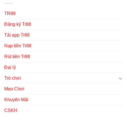
TR88
Đăng ký Tr88
Tải app Tr88
Nạp tiền Tr88
Rút tiền Tr88
Đại lý
Trò chơi
Mẹo Chơi
Khuyến Mãi
CSKH