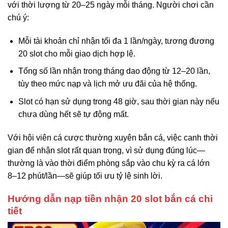
với thời lượng từ 20–25 ngày mỗi tháng. Người chơi cần
chú ý:
Mỗi tài khoản chỉ nhận tối đa 1 lần/ngày, tương đương
20 slot cho mỗi giao dịch hợp lệ.
Tổng số lần nhận trong tháng dao động từ 12–20 lần,
tùy theo mức nạp và lịch mở ưu đãi của hệ thống.
Slot có hạn sử dụng trong 48 giờ, sau thời gian này nếu
chưa dùng hết sẽ tự động mất.
Với hội viên cá cược thường xuyên bắn cá, việc canh thời
gian để nhận slot rất quan trọng, vì sử dụng đúng lúc—
thường là vào thời điểm phòng sắp vào chu kỳ ra cá lớn
8–12 phút/lần—sẽ giúp tối ưu tỷ lệ sinh lời.
Hướng dẫn nạp tiền nhận 20 slot bắn cá chi
tiết