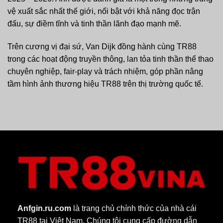
vệ xuất sắc nhất thế giới, nổi bật với khả năng đọc trận
đấu, sự điềm tĩnh và tinh thần lãnh đạo mạnh mẽ.
Trên cương vị đại sứ, Van Dijk đồng hành cùng TR88
trong các hoạt động truyền thông, lan tỏa tinh thần thể thao
chuyên nghiệp, fair-play và trách nhiệm, góp phần nâng
tầm hình ảnh thương hiệu TR88 trên thị trường quốc tế.
Anfgin.ru.com
là trang chủ chính thức của nhà cái
TR88 tại Việt Nam. Chúng tôi cung cấp đường dẫn