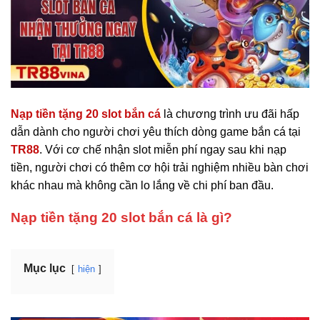
Nạp tiền tặng 20 slot bắn cá
là chương trình ưu đãi hấp
dẫn dành cho người chơi yêu thích dòng game bắn cá tại
TR88
. Với cơ chế nhận slot miễn phí ngay sau khi nạp
tiền, người chơi có thêm cơ hội trải nghiệm nhiều bàn chơi
khác nhau mà không cần lo lắng về chi phí ban đầu.
Nạp tiền tặng 20 slot bắn cá là gì?
Mục lục
hiện