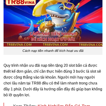
Cách nạp tiền nhanh để kích hoạt ưu đãi
Quy trình nhận ưu đãi nạp tiền tặng 20 slot bắn cá được
thiết kế đơn giản, chỉ cần thực hiện đúng 3 bước là slot sẽ
được cộng thẳng vào tài khoản. Người mới hay người
chơi lâu năm tại TR88 đều có thể làm nhanh trong chưa
đầy 1 phút. Dưới đây là hướng dẫn đầy đủ giúp bạn không
bỏ lỡ quyền lợi.