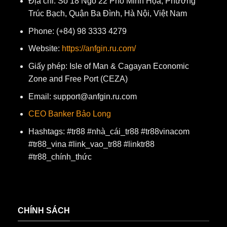
Địa chỉ: Số 18 Ngõ 22 Phố Minh Họa, Phường
Trúc Bạch, Quận Ba Đình, Hà Nội, Việt Nam
Phone: (+84) 98 3333 4279
Website:
https://anfgin.ru.com/
Giấy phép: Isle of Man & Cagayan Economic
Zone and Free Port (CEZA)
Email:
support@anfgin.ru.com
CEO Banker Bảo Long
Hashtags: #tr88 #nhà_cái_tr88 #tr88vinacom
#tr88_vina #link_vao_tr88 #linktr88
#tr88_chính_thức
CHÍNH SÁCH