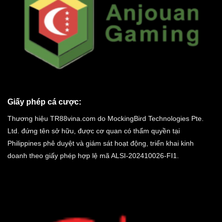
Giấy phép cá cược:
Thương hiệu TR88vina.com do MockingBird Technologies Pte.
Ltd. đứng tên sở hữu, được cơ quan có thẩm quyền tại
Philippines phê duyệt và giám sát hoạt động, triển khai kinh
doanh theo giấy phép hợp lệ mã ALSI-202410026-FI1.