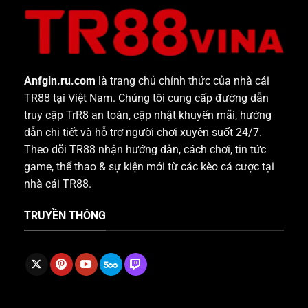
Anfgin.ru.com
là trang chủ chính thức của nhà cái
TR88 tại Việt Nam. Chúng tôi cung cấp đường dẫn
truy cập TrR8 an toàn, cập nhật khuyến mãi, hướng
dẫn chi tiết và hỗ trợ người chơi xuyên suốt 24/7.
Theo dõi TR88 nhận hướng dẫn, cách chơi, tin tức
game, thể thao & sự kiện mới từ các kèo cá cược tại
nhà cái TR88.
TRUYỀN THÔNG