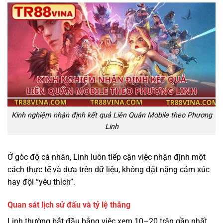
Kinh nghiệm nhận định kết quả Liên Quân Mobile theo Phương
Linh
Ở góc độ cá nhân, Linh luôn tiếp cận việc nhận định một
cách thực tế và dựa trên dữ liệu, không đặt nặng cảm xúc
hay đội “yêu thích”.
Quan sát lịch sử đấu và tỷ lệ thắng
Linh thường bắt đầu bằng việc xem 10–20 trận gần nhất