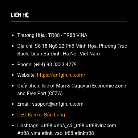
LIÊN HỆ
Thương Hiệu: TR88 - TR88 VINA
Địa chỉ: Số 18 Ngõ 22 Phố Minh Họa, Phường Trúc
Bạch, Quận Ba Đình, Hà Nội, Việt Nam
Phone: (+84) 98 3333 4279
Website:
https://anfgin.ru.com/
Giấy phép: Isle of Man & Cagayan Economic Zone
and Free Port (CEZA)
Email:
support@anfgin.ru.com
CEO Banker Bảo Long
Hashtags: #tr88 #nhà_cái_tr88 #tr88vinacom
#tr88_vina #link_vao_tr88 #linktr88