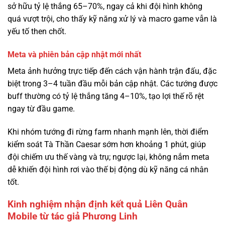
sở hữu tỷ lệ thắng 65–70%, ngay cả khi đội hình không
quá vượt trội, cho thấy kỹ năng xử lý và macro game vẫn là
yếu tố then chốt.
Meta và phiên bản cập nhật mới nhất
Meta ảnh hưởng trực tiếp đến cách vận hành trận đấu, đặc
biệt trong 3–4 tuần đầu mỗi bản cập nhật. Các tướng được
buff thường có tỷ lệ thắng tăng 4–10%, tạo lợi thế rõ rệt
ngay từ đầu game.
Khi nhóm tướng đi rừng farm nhanh mạnh lên, thời điểm
kiểm soát Tà Thần Caesar sớm hơn khoảng 1 phút, giúp
đội chiếm ưu thế vàng và trụ; ngược lại, không nắm meta
dễ khiến đội hình rơi vào thế bị động dù kỹ năng cá nhân
tốt.
Kinh nghiệm nhận định kết quả Liên Quân
Mobile từ tác giả Phương Linh