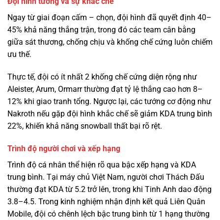
Đội hình tướng và sự khắc chế
Ngay từ giai đoạn cấm – chọn, đội hình đã quyết định 40–
45% khả năng thắng trận, trong đó các team cân bằng
giữa sát thương, chống chịu và khống chế cứng luôn chiếm
ưu thế.
Thực tế, đội có ít nhất 2 khống chế cứng diện rộng như
Aleister, Arum, Ormarr thường đạt tỷ lệ thắng cao hơn 8–
12% khi giao tranh tổng. Ngược lại, các tướng cơ động như
Nakroth nếu gặp đội hình khắc chế sẽ giảm KDA trung bình
22%, khiến khả năng snowball thất bại rõ rệt.
Trình độ người chơi và xếp hạng
Trình độ cá nhân thể hiện rõ qua bậc xếp hạng và KDA
trung bình. Tại máy chủ Việt Nam, người chơi Thách Đấu
thường đạt KDA từ 5.2 trở lên, trong khi Tinh Anh dao động
3.8–4.5. Trong kinh nghiệm nhận định kết quả Liên Quân
Mobile, đội có chênh lệch bậc trung bình từ 1 hạng thường