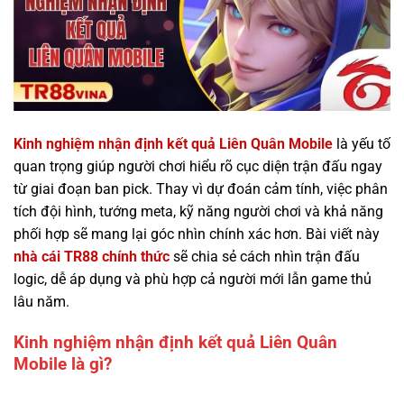
Kinh nghiệm nhận định kết quả Liên Quân Mobile
là yếu tố
quan trọng giúp người chơi hiểu rõ cục diện trận đấu ngay
từ giai đoạn ban pick. Thay vì dự đoán cảm tính, việc phân
tích đội hình, tướng meta, kỹ năng người chơi và khả năng
phối hợp sẽ mang lại góc nhìn chính xác hơn. Bài viết này
nhà cái TR88 chính thức
sẽ chia sẻ cách nhìn trận đấu
logic, dễ áp dụng và phù hợp cả người mới lẫn game thủ
lâu năm.
Kinh nghiệm nhận định kết quả Liên Quân
Mobile là gì?