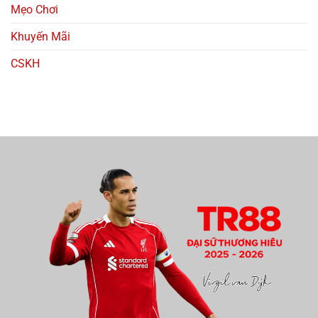
Mẹo Chơi
Khuyến Mãi
CSKH