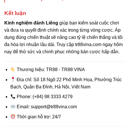
Kết luận
Kinh nghiệm đánh Liêng
giúp bạn kiểm soát cuộc chơi
và đưa ra quyết định chính xác trong từng vòng cược. Áp
dụng đúng chiến thuật sẽ nâng cao tỷ lệ chiến thắng và tối
đa hóa lợi nhuận lâu dài. Truy cập tr88vina.com ngay hôm
nay để thử sức và chinh phục những bàn cược hấp dẫn.
Thương hiệu: TR88 - TR88 VINA
Địa chỉ: Số 18 Ngõ 22 Phố Minh Họa, Phường Trúc
Bạch, Quận Ba Đình, Hà Nội, Việt Nam
Phone: (+84) 98 3333 4279
Email:
support@tr88vina.com
Thời gian hỗ trợ: 24/7