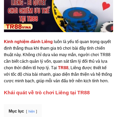
Kinh nghiệm đánh Liêng
luôn là yếu tố quan trọng quyết
định thắng thua khi tham gia trò chơi bài đầy tính chiến
thuật này. Không chỉ dựa vào may mắn, người chơi TR88
cần biết cách quản lý vốn, quan sát tâm lý đối thủ và lựa
chọn thời điểm tố hợp lý. Tại
TR88
, Liêng được thiết kế
với tốc độ chia bài nhanh, giao diện thân thiện và hệ thống
cược minh bạch, giúp mỗi ván đấu trở nên kịch tính hơn.
Khái quát về trò chơi Liêng tại TR88
Mục lục
hiện