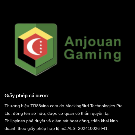
Giấy phép cá cược:
Thương hiệu TR88vina.com do MockingBird Technologies Pte.
Ltd. đứng tên sở hữu, được cơ quan có thẩm quyền tại
Philippines phê duyệt và giám sát hoạt động, triển khai kinh
doanh theo giấy phép hợp lệ mã ALSI-202410026-FI1.