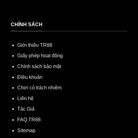
CHÍNH SÁCH
Giới thiệu TR88
Giấy phép hoạt động
Chính sách bảo mật
Điều khoản
Chơi có trách nhiệm
Liên hệ
Tác Giả
FAQ TR88
Sitemap