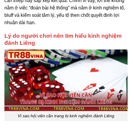
can thiệp hay sắp xếp kết quả. Chính vì vậy, lợi thế không
nằm ở việc “đoán bài hệ thống” mà nằm ở kinh nghiệm tố,
bluff và kiểm soát tâm lý, yếu tố then chốt quyết định lợi
nhuận dài hạn.
Lý do người chơi nên tìm hiểu kinh nghiệm
đánh Liêng
Vì sao hội viên cần trang bị kinh nghiệm đánh Liêng