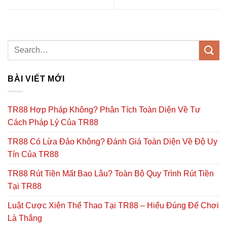
BÀI VIẾT MỚI
TR88 Hợp Pháp Không? Phân Tích Toàn Diện Về Tư
Cách Pháp Lý Của TR88
TR88 Có Lừa Đảo Không? Đánh Giá Toàn Diện Về Độ Uy
Tín Của TR88
TR88 Rút Tiền Mất Bao Lâu? Toàn Bộ Quy Trình Rút Tiền
Tại TR88
Luật Cược Xiên Thể Thao Tại TR88 – Hiểu Đúng Để Chơi
Là Thắng