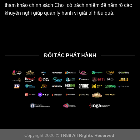
tham khảo chính sách Chơi có trách nhiệm để nắm rõ các
khuyến nghị giúp quản lý hành vi giải trí hiệu quả.
ĐỐI TÁC PHÁT HÀNH
Copyright 2026 ©
TR88 All Rights Reserved.