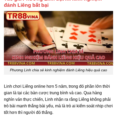
đánh Liêng bất bại
Phương Linh chia sẻ kinh nghiệm đánh Liêng hiệu quả cao
Linh chơi Liêng online hơn 5 năm, trong đó phần lớn thời
gian là tại các bàn cược trung bình và cao. Qua hàng
nghìn ván thực chiến, Linh nhận ra rằng Liêng không phải
trò bài mạnh thắng bài yếu, mà là trò ai kiểm soát nhịp chơi
tốt hơn thì người đó thắng.