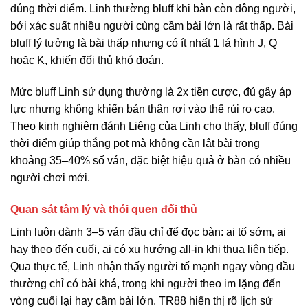
đúng thời điểm. Linh thường bluff khi bàn còn đông người,
bởi xác suất nhiều người cùng cầm bài lớn là rất thấp. Bài
bluff lý tưởng là bài thấp nhưng có ít nhất 1 lá hình J, Q
hoặc K, khiến đối thủ khó đoán.
Mức bluff Linh sử dụng thường là 2x tiền cược, đủ gây áp
lực nhưng không khiến bản thân rơi vào thế rủi ro cao.
Theo kinh nghiệm đánh Liêng của Linh cho thấy, bluff đúng
thời điểm giúp thắng pot mà không cần lật bài trong
khoảng 35–40% số ván, đặc biệt hiệu quả ở bàn có nhiều
người chơi mới.
Quan sát tâm lý và thói quen đối thủ
Linh luôn dành 3–5 ván đầu chỉ để đọc bàn: ai tố sớm, ai
hay theo đến cuối, ai có xu hướng all-in khi thua liên tiếp.
Qua thực tế, Linh nhận thấy người tố mạnh ngay vòng đầu
thường chỉ có bài khá, trong khi người theo im lặng đến
vòng cuối lại hay cầm bài lớn. TR88 hiển thị rõ lịch sử